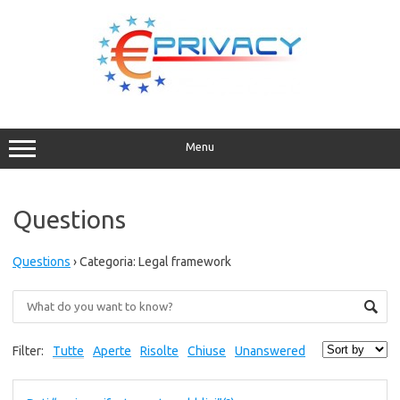
Vai
al
contenuto
Menu
Questions
Questions
›
Categoria: Legal framework
Filter:
Tutte
Aperte
Risolte
Chiuse
Unanswered