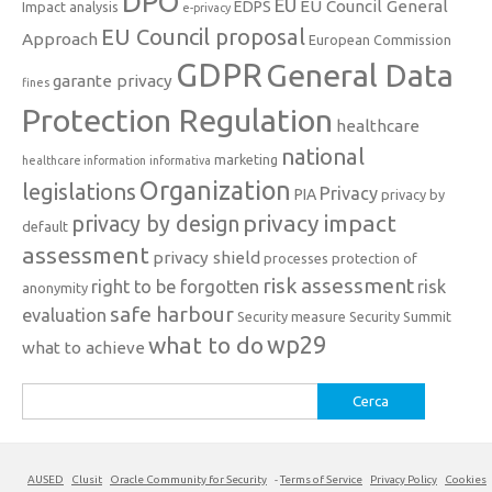
DPO
EU
EU Council General
EDPS
Impact analysis
e-privacy
EU Council proposal
Approach
European Commission
GDPR
General Data
garante privacy
fines
Protection Regulation
healthcare
national
marketing
healthcare information
informativa
Organization
legislations
Privacy
PIA
privacy by
privacy impact
privacy by design
default
assessment
privacy shield
processes
protection of
risk assessment
right to be forgotten
risk
anonymity
safe harbour
evaluation
Security measure
Security Summit
what to do
wp29
what to achieve
Ricerca
per:
AUSED
Clusit
Oracle Community for Security
-
Terms of Service
Privacy Policy
Cookies