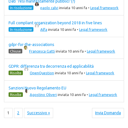
Dati “resi manifestamente pubblici”(?)
In risoluzione
paolo calvi
inviata 10 anni fa
•
Legal framework
Full compliant organization beyond 2018 in five lines
In risoluzione
Alfa
inviata 10 anni fa
•
Legal framework
gdpr-for-the-associations
Chiuse
Francesca Gatti
inviata 10 anni fa
•
Legal framework
GDPR: differenza tra decorrenza ed applicabilità
Risolte
OpenQuestion
inviata 10 anni fa
•
Legal framework
Sanzioni Nuovo Regolamento EU
Risolte
Agostino Oliveri
inviata 10 anni fa
•
Legal framework
1
2
Successivo »
Invia Domanda