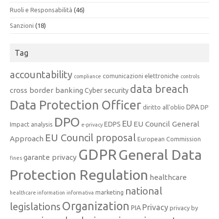
Ruoli e Responsabilità
(46)
Sanzioni
(18)
Tag
accountability
comunicazioni elettroniche
compliance
controls
data breach
cross border banking
Cyber security
Data Protection Officer
DPA
diritto all'oblio
DP
DPO
EU
EU Council General
EDPS
Impact analysis
e-privacy
EU Council proposal
Approach
European Commission
GDPR
General Data
garante privacy
fines
Protection Regulation
healthcare
national
marketing
healthcare information
informativa
Organization
legislations
Privacy
PIA
privacy by