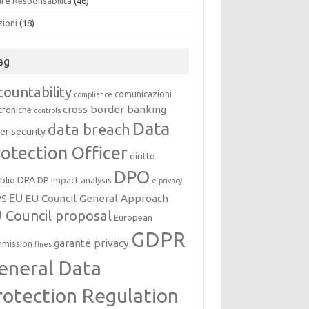
i e Responsabilità
(46)
zioni
(18)
ag
countability
comunicazioni
compliance
cross border banking
troniche
controls
Data
data breach
er security
otection Officer
diritto
DPO
DPA
oblio
DP Impact analysis
e-privacy
EU
EU Council General Approach
PS
 Council proposal
European
GDPR
garante privacy
mission
fines
eneral Data
rotection Regulation