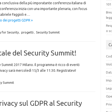
ta conclusiva della più imporatante conferenza italiana di
101
conferenza inizia con una importante plenaria, con focus
Brea
Gabriele Faggioli e…
legg
o dei progetti GDPR »
Resp
o sc
 for Security
,
progetti
,
Security Summit
C
rtale del Security Summit!
Codi
Viol
ity Summit 2017 Milano. Il programma è ricco di eventi
vacy sarà mercoledì 15/3 alle 11:30. Registratevi!
Dat
Impa
ty Summit
Leg
Ope
ivacy sul GDPR al Security
Priv