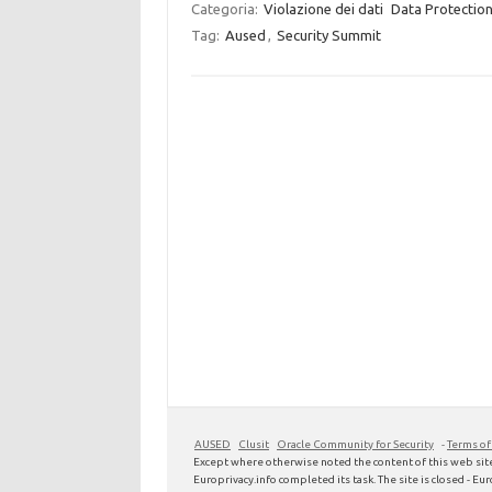
Categoria:
Violazione dei dati
Data Protection
Tag:
Aused
,
Security Summit
AUSED
Clusit
Oracle Community for Security
-
Terms of
Except where otherwise noted the content of this web site
Europrivacy.info completed its task. The site is closed - Euro