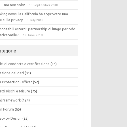
 … ma non solo!
13 September 2018
king news: la California ha approvato una
e sulla privacy
3 July 2018
onsabili esterni: partnership di lungo periodo
aricabarile?
19 June 2018
ategorie
ci di condotta e certificazione
(13)
azione dei dati
(31)
a Protection Officer
(52)
tti Rischi e Misure
(75)
al framework
(124)
n Forum
(65)
acy by Design
(25)