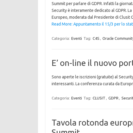
Summit per parlare di GDPR. Infatti la giorna
Security è interamente dedicato al GDPR. La 
Europeo, moderata dal Presidente di Clusit 
Read More: Appuntamento il 15/3 per lo stat
Categoria:
Eventi
Tag:
C4S
,
Oracle Community
E’ on-line il nuovo po
Sono aperte le iscrizioni (gratuite) al Secur
interessanti. La conferenza curata da Europri
Categoria:
Eventi
Tag:
CLUSIT
,
GDPR
,
Securi
Tavola rotonda europr
Summit