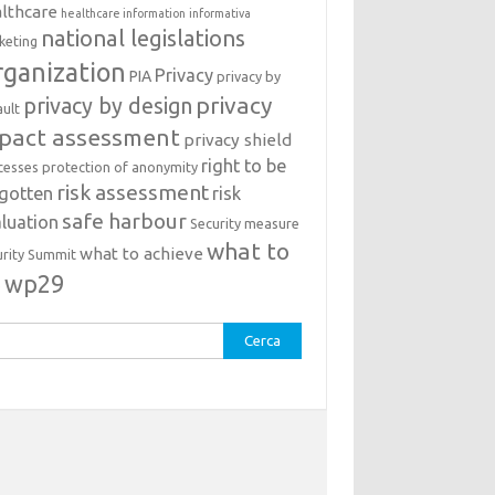
lthcare
healthcare information
informativa
national legislations
keting
ganization
Privacy
PIA
privacy by
privacy
privacy by design
ault
pact assessment
privacy shield
right to be
cesses
protection of anonymity
risk assessment
rgotten
risk
safe harbour
luation
Security measure
what to
what to achieve
urity Summit
o
wp29
rca