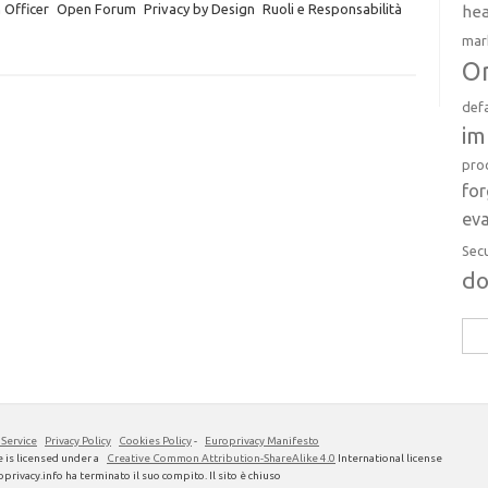
 Officer
Open Forum
Privacy by Design
Ruoli e Responsabilità
hea
mar
Or
def
im
pro
fo
eva
Sec
d
Rice
per:
 Service
Privacy Policy
Cookies Policy
-
Europrivacy Manifesto
 is licensed under a
Creative Common Attribution-ShareAlike 4.0
International license
privacy.info ha terminato il suo compito. Il sito è chiuso