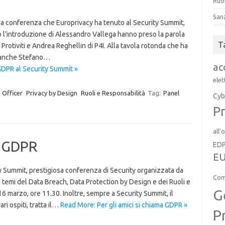
Ruol
San
ella conferenza che Europrivacy ha tenuto al Security Summit,
 l’introduzione di Alessandro Vallega hanno preso la parola
T
rotiviti e Andrea Reghellin di P4I. Alla tavola rotonda che ha
o anche Stefano…
ac
GDPR al Security Summit »
elet
 Officer
Privacy by Design
Ruoli e Responsabilità
Tag:
Panel
Cyb
Pr
all'
a GDPR
ED
EU
y Summit, prestigiosa conferenza di Security organizzata da
Com
o i temi del Data Breach, Data Protection by Design e dei Ruoli e
G
16 marzo, ore 11.30. Inoltre, sempre a Security Summit, il
ri ospiti, tratta il…
Read More: Per gli amici si chiama GDPR »
P