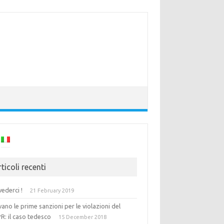
ticoli recenti
vederci !
21 February 2019
vano le prime sanzioni per le violazioni del
R: il caso tedesco
15 December 2018