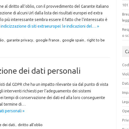
101
e al diritto all’oblio, con il provvedimento del Garante italiano
ione di alcuni Url dalla lista dei risultati europei ed extra
Brea
ilo più interessante sembra essere il fatto che l’interessato è
legg
 indicizzazione di siti extraeuropei: le indicazioni del… »
Resp
o sc
lio
,
garante privacy
,
google france
,
google spain
,
right to be
C
Codi
zione dei dati personali
Viol
Dat
i dal GDPR che ha un impatto rilevante sia dal punto di vista
 gli interventi richiesti per l’adeguamento dei sistemi
Impa
 dei tempi di conservazione dei dati ed alla loro conseguente
Leg
 al termine di…
ti personali »
Ope
Priv
e dei dati
,
diritto all'oblio