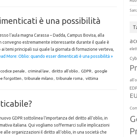
Ruol
San
menticati è una possibilità
T
resso l’aula magna Carassa – Dadda, Campus Bovisa, alla
ac
un convegno estremamente interessante durante il quale è
elet
 ai temi principali sui quale la giornata di formazione verteva,
ad More: Oblio: quando esser dimenticati è una possibilità »
Cyb
Pr
codice penale
,
criminal law
,
diritto all'oblio
,
GDPR
,
google
be forgotten
,
tribunale milano
,
tribunale roma
,
vittima
all'
ED
EU
aticabile?
Com
G
uovo GDPR sottolinea l’importanza del diritto all’oblio, in
ativa italiana. Qui vogliamo soffermarci sulle implicazioni
P
alle organizzazioni il diritto all’oblio, in una società che