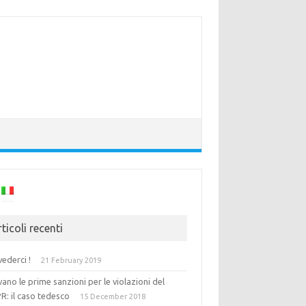
ticoli recenti
vederci !
21 February 2019
vano le prime sanzioni per le violazioni del
R: il caso tedesco
15 December 2018