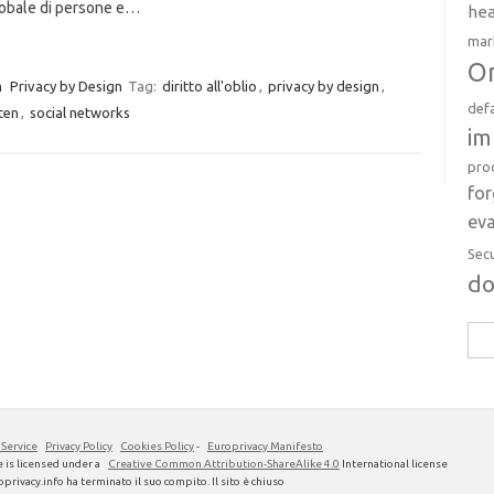
lobale di persone e…
hea
mar
Or
m
Privacy by Design
Tag:
diritto all'oblio
,
privacy by design
,
def
ten
,
social networks
im
pro
fo
eva
Sec
d
Rice
per:
 Service
Privacy Policy
Cookies Policy
-
Europrivacy Manifesto
 is licensed under a
Creative Common Attribution-ShareAlike 4.0
International license
privacy.info ha terminato il suo compito. Il sito è chiuso