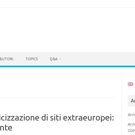
BUTORI
TOPICS
Q&A
Ar
Arri
dicizzazione di siti extraeuropei:
Arri
ante
GDP