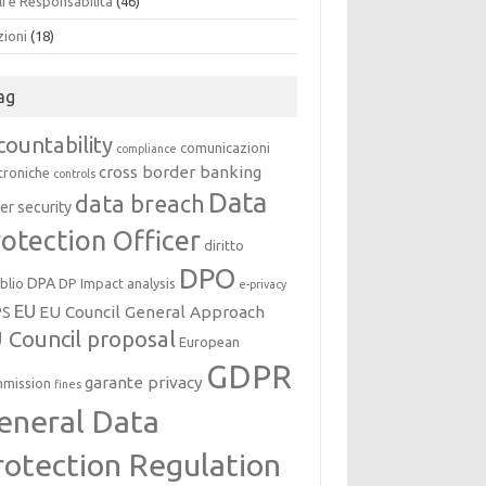
i e Responsabilità
(46)
zioni
(18)
ag
countability
comunicazioni
compliance
cross border banking
troniche
controls
Data
data breach
er security
otection Officer
diritto
DPO
DPA
oblio
DP Impact analysis
e-privacy
EU
EU Council General Approach
PS
 Council proposal
European
GDPR
garante privacy
mission
fines
eneral Data
rotection Regulation