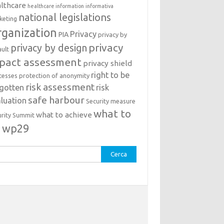
lthcare
healthcare information
informativa
national legislations
keting
ganization
Privacy
PIA
privacy by
privacy
privacy by design
ault
pact assessment
privacy shield
right to be
cesses
protection of anonymity
risk assessment
rgotten
risk
safe harbour
luation
Security measure
what to
what to achieve
urity Summit
o
wp29
rca