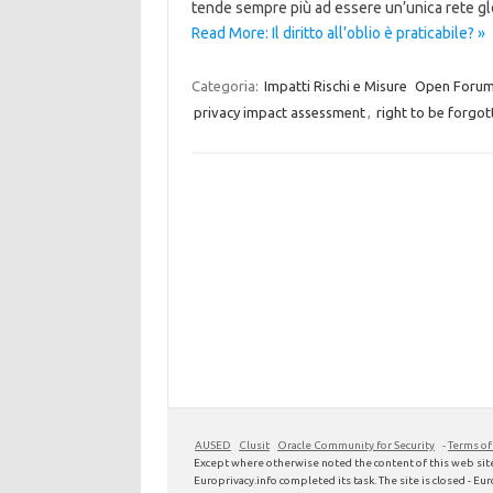
tende sempre più ad essere un’unica rete g
Read More: Il diritto all’oblio è praticabile? »
Categoria:
Impatti Rischi e Misure
Open Foru
privacy impact assessment
,
right to be forgot
AUSED
Clusit
Oracle Community for Security
-
Terms of
Except where otherwise noted the content of this web site
Europrivacy.info completed its task. The site is closed - Euro