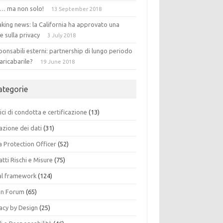
 … ma non solo!
13 September 2018
king news: la California ha approvato una
e sulla privacy
3 July 2018
onsabili esterni: partnership di lungo periodo
aricabarile?
19 June 2018
ategorie
ci di condotta e certificazione
(13)
azione dei dati
(31)
a Protection Officer
(52)
tti Rischi e Misure
(75)
al framework
(124)
n Forum
(65)
acy by Design
(25)