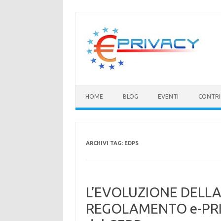
Vai
al
contenuto
HOME
BLOG
EVENTI
CONTRI
ARCHIVI TAG:
EDPS
L’EVOLUZIONE DELLA
REGOLAMENTO e-PRIVAC