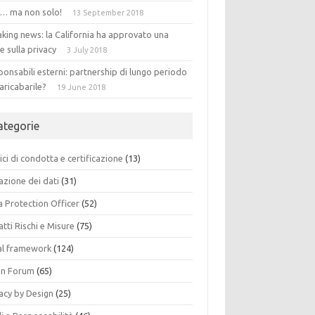
 … ma non solo!
13 September 2018
king news: la California ha approvato una
e sulla privacy
3 July 2018
onsabili esterni: partnership di lungo periodo
aricabarile?
19 June 2018
ategorie
ci di condotta e certificazione
(13)
azione dei dati
(31)
a Protection Officer
(52)
tti Rischi e Misure
(75)
al framework
(124)
n Forum
(65)
acy by Design
(25)