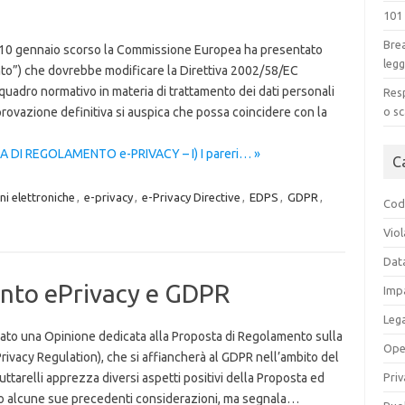
101
Brea
l 10 gennaio scorso la Commissione Europea ha presentato
legg
to”) che dovrebbe modificare la Direttiva 2002/58/EC
 quadro normativo in materia di trattamento dei dati personali
Resp
o sc
provazione definitiva si auspica che possa coincidere con la
DI REGOLAMENTO e-PRIVACY – I) I pareri… »
C
i elettroniche
,
e-privacy
,
e-Privacy Directive
,
EDPS
,
GDPR
,
Codi
Viol
Dat
nto ePrivacy e GDPR
Impa
Leg
cato una Opinione dedicata alla Proposta di Regolamento sulla
Ope
rivacy Regulation), che si affiancherà al GDPR nell’ambito del
Priv
tarelli apprezza diversi aspetti positivi della Proposta ed
tato alcune sue precedenti considerazioni, ma segnala…