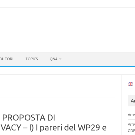
BUTORI
TOPICS
Q&A
Ar
Arri
 PROPOSTA DI
Arri
Y – I) I pareri del WP29 e
GDP