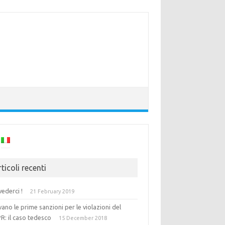
ticoli recenti
vederci !
21 February 2019
vano le prime sanzioni per le violazioni del
R: il caso tedesco
15 December 2018