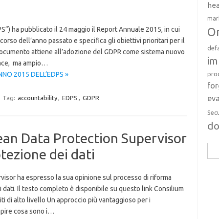
hea
mar
Or
”) ha pubblicato il 24 maggio il Report Annuale 2015, in cui
rso dell’anno passato e specifica gli obiettivi prioritari per il
def
l documento attiene all’adozione del GDPR come sistema nuovo
im
cace, ma ampio…
pro
NNO 2015 DELL’EDPS »
fo
eva
Tag:
accountability
,
EDPS
,
GDPR
Sec
d
pean Data Protection Supervisor
Rice
otezione dei dati
per:
visor ha espresso la sua opinione sul processo di riforma
dati. Il testo completo è disponibile su questo link Consilium
i di alto livello Un approccio più vantaggioso per i
Capire cosa sono i…