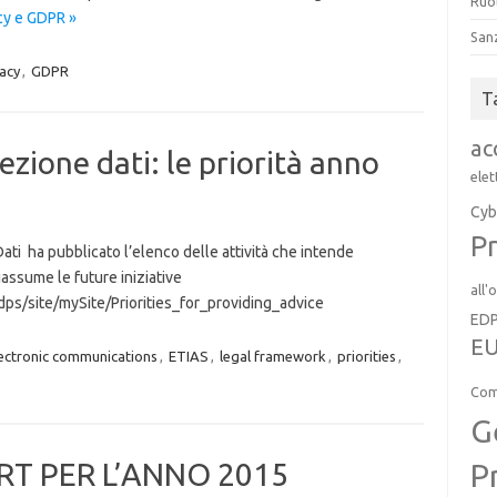
Ruol
cy e GDPR »
San
acy
,
GDPR
T
ac
zione dati: le priorità anno
elet
Cyb
Pr
Dati ha pubblicato l’elenco delle attività che intende
assume le future iniziative
all'
s/site/mySite/Priorities_for_providing_advice
ED
EU
ectronic communications
,
ETIAS
,
legal framework
,
priorities
,
Com
G
P
RT PER L’ANNO 2015