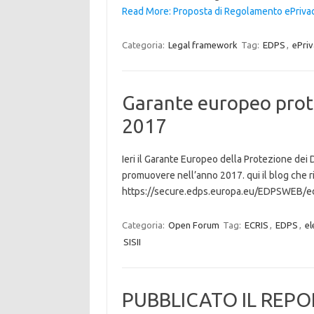
Read More: Proposta di Regolamento ePriva
Categoria:
Legal framework
Tag:
EDPS
,
ePriv
Garante europeo prote
2017
Ieri il Garante Europeo della Protezione dei 
promuovere nell’anno 2017. qui il blog che ri
https://secure.edps.europa.eu/EDPSWEB/edp
Categoria:
Open Forum
Tag:
ECRIS
,
EDPS
,
el
SISII
PUBBLICATO IL REPO