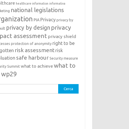
lthcare
healthcare information
informativa
national legislations
keting
ganization
Privacy
PIA
privacy by
privacy
privacy by design
ault
pact assessment
privacy shield
right to be
cesses
protection of anonymity
risk assessment
rgotten
risk
safe harbour
luation
Security measure
what to
what to achieve
urity Summit
o
wp29
rca