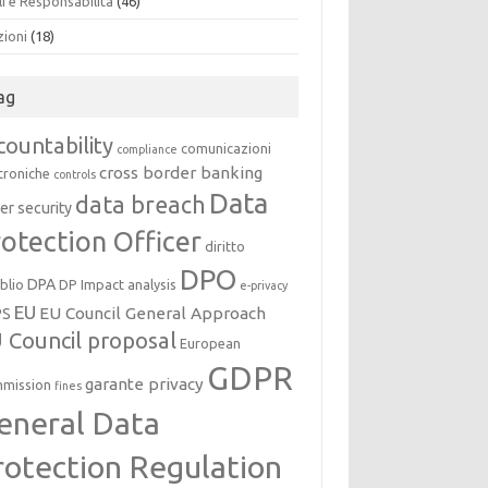
i e Responsabilità
(46)
zioni
(18)
ag
countability
comunicazioni
compliance
cross border banking
troniche
controls
Data
data breach
er security
otection Officer
diritto
DPO
DPA
oblio
DP Impact analysis
e-privacy
EU
EU Council General Approach
PS
 Council proposal
European
GDPR
garante privacy
mission
fines
eneral Data
rotection Regulation