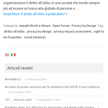
organizzazioni il diritto all’oblio, in una società che tende sempre
più ad essere un’unica rete globale di persone e…
Read More: Il diritto all’oblio è praticabile? »
Categoria:
Impatti Rischi e Misure
Open Forum
Privacy by Design
Tag:
diritto all'oblio
,
privacy by design
,
privacy impact assessment
,
right to
be forgotten
,
social networks
Articoli recenti
Arrivederci !
21 February 2019
Arrivano le prime sanzioni per le violazioni del GDPR: il caso tedesco
15 December 2018
101 … ma non solo!
13 September 2018
Breaking news: la California ha approvato una legge sulla privacy
3