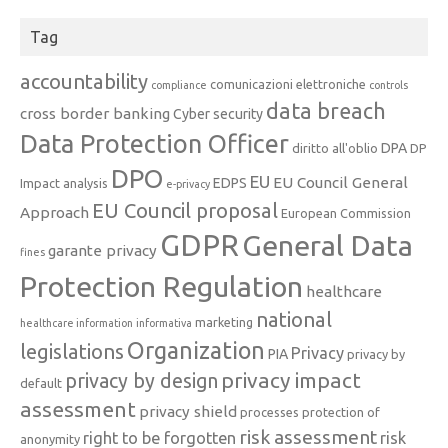
Tag
accountability
comunicazioni elettroniche
compliance
controls
data breach
cross border banking
Cyber security
Data Protection Officer
DPA
diritto all'oblio
DP
DPO
EU
EU Council General
EDPS
Impact analysis
e-privacy
EU Council proposal
Approach
European Commission
GDPR
General Data
garante privacy
fines
Protection Regulation
healthcare
national
marketing
healthcare information
informativa
Organization
legislations
Privacy
PIA
privacy by
privacy impact
privacy by design
default
assessment
privacy shield
processes
protection of
risk assessment
right to be forgotten
risk
anonymity