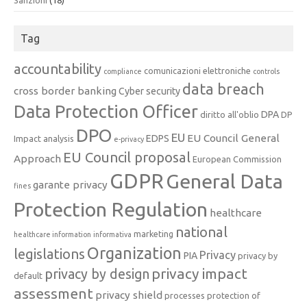
Tag
accountability
comunicazioni elettroniche
compliance
controls
data breach
cross border banking
Cyber security
Data Protection Officer
DPA
diritto all'oblio
DP
DPO
EU
EU Council General
EDPS
Impact analysis
e-privacy
EU Council proposal
Approach
European Commission
GDPR
General Data
garante privacy
fines
Protection Regulation
healthcare
national
marketing
healthcare information
informativa
Organization
legislations
Privacy
PIA
privacy by
privacy impact
privacy by design
default
assessment
privacy shield
processes
protection of