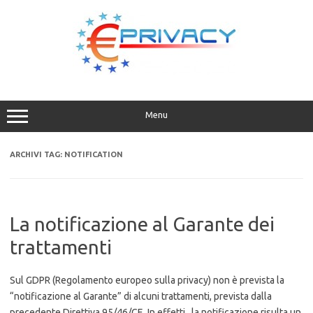
Vai
al
contenuto
Menu
ARCHIVI TAG:
NOTIFICATION
La notificazione al Garante dei
trattamenti
Sul GDPR (Regolamento europeo sulla privacy) non è prevista la
“notificazione al Garante” di alcuni trattamenti, prevista dalla
precedente Direttiva 95/46/CE. In effetti, la notificazione risulta un