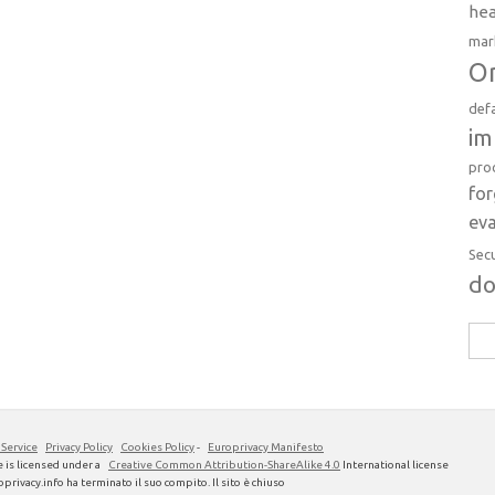
hea
mar
Or
def
im
pro
fo
eva
Sec
d
Rice
per:
 Service
Privacy Policy
Cookies Policy
-
Europrivacy Manifesto
 is licensed under a
Creative Common Attribution-ShareAlike 4.0
International license
privacy.info ha terminato il suo compito. Il sito è chiuso