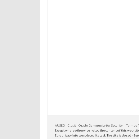
AUSED
Clusit
Oracle Community for Security
-
Terms of
Except where otherwise noted the content of this web site
Europrivacy.info completed its task. The site is closed - Euro