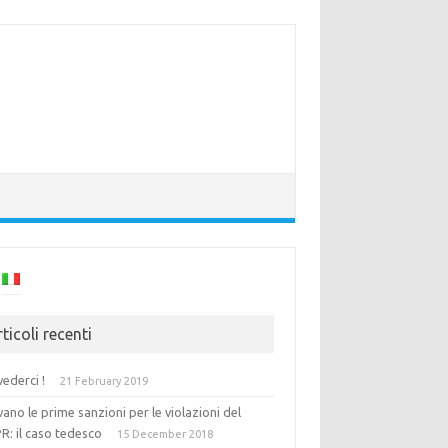
ticoli recenti
vederci !
21 February 2019
vano le prime sanzioni per le violazioni del
R: il caso tedesco
15 December 2018