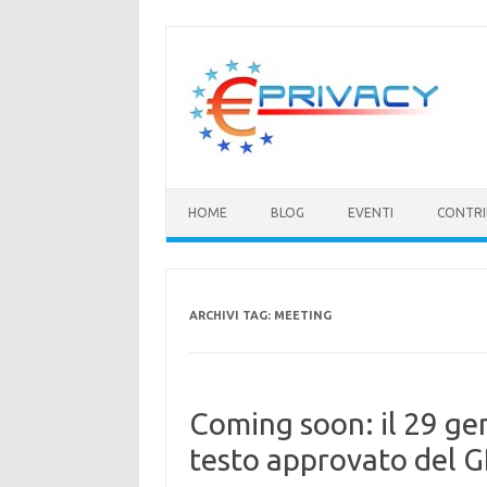
Vai
al
contenuto
HOME
BLOG
EVENTI
CONTRI
ARCHIVI TAG:
MEETING
Coming soon: il 29 ge
testo approvato del 