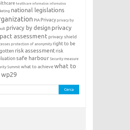
lthcare
healthcare information
informativa
national legislations
keting
ganization
Privacy
PIA
privacy by
privacy
privacy by design
ault
pact assessment
privacy shield
right to be
cesses
protection of anonymity
risk assessment
rgotten
risk
safe harbour
luation
Security measure
what to
what to achieve
urity Summit
o
wp29
rca