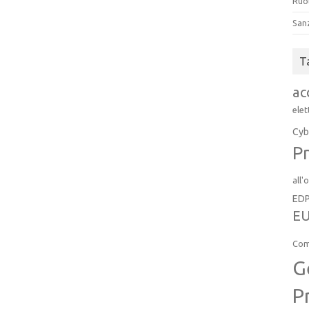
Ruol
San
T
ac
elet
Cyb
Pr
all'
ED
EU
Com
G
P