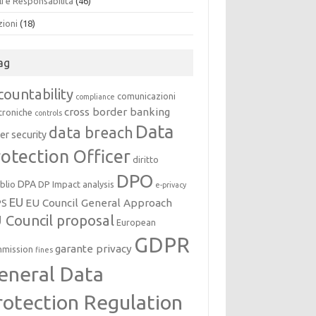
i e Responsabilità
(46)
zioni
(18)
ag
countability
comunicazioni
compliance
cross border banking
troniche
controls
Data
data breach
er security
otection Officer
diritto
DPO
DPA
oblio
DP Impact analysis
e-privacy
EU
EU Council General Approach
PS
 Council proposal
European
GDPR
garante privacy
mission
fines
eneral Data
rotection Regulation