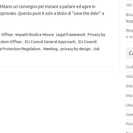
101
Milano un convegno per iniziare a parlare ed agire in
rovato. Questo post è solo a titolo di “save the date”: a
Brea
legg
Resp
 Officer
Impatti Rischi e Misure
Legal framework
Privacy by
o sc
ction Officer
,
EU Council General Approach
,
EU Council
a Protection Regulation
,
Meeting
,
privacy by design
,
risk
C
Codi
Viol
Dat
Impa
Leg
Ope
Priv