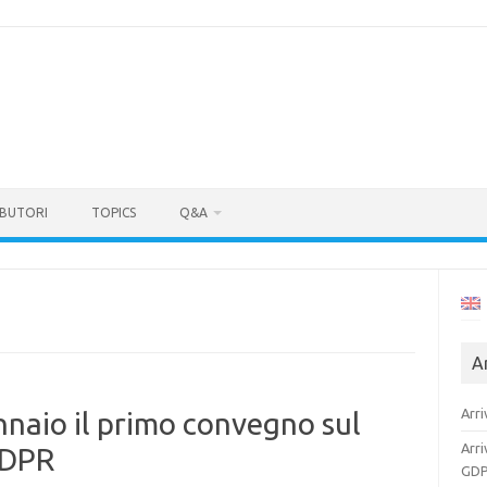
BUTORI
TOPICS
Q&A
Ar
Arri
nnaio il primo convegno sul
Arri
GDPR
GDP