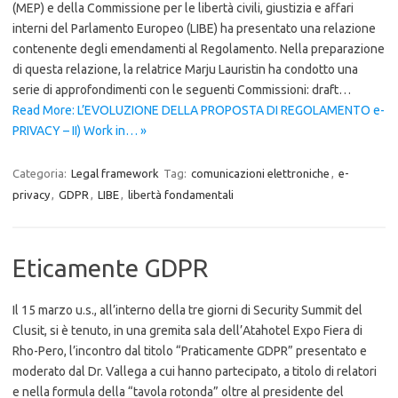
(MEP) e della Commissione per le libertà civili, giustizia e affari
interni del Parlamento Europeo (LIBE) ha presentato una relazione
contenente degli emendamenti al Regolamento. Nella preparazione
di questa relazione, la relatrice Marju Lauristin ha condotto una
serie di approfondimenti con le seguenti Commissioni: draft…
Read More: L’EVOLUZIONE DELLA PROPOSTA DI REGOLAMENTO e-
PRIVACY – II) Work in… »
Categoria:
Legal framework
Tag:
comunicazioni elettroniche
,
e-
privacy
,
GDPR
,
LIBE
,
libertà fondamentali
Eticamente GDPR
Il 15 marzo u.s., all’interno della tre giorni di Security Summit del
Clusit, si è tenuto, in una gremita sala dell’Atahotel Expo Fiera di
Rho-Pero, l’incontro dal titolo “Praticamente GDPR” presentato e
moderato dal Dr. Vallega a cui hanno partecipato, a titolo di relatori
e nella formula della “tavola rotonda” oltre al presidente del