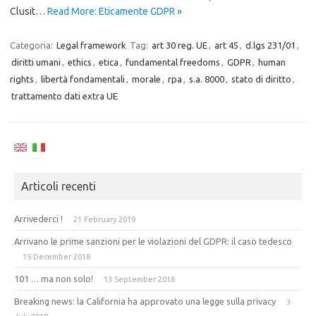
Clusit…
Read More: Eticamente GDPR »
Categoria:
Legal framework
Tag:
art 30 reg. UE
,
art 45
,
d.lgs 231/01
,
diritti umani
,
ethics
,
etica
,
fundamental freedoms
,
GDPR
,
human
rights
,
libertà fondamentali
,
morale
,
rpa
,
s.a. 8000
,
stato di diritto
,
trattamento dati extra UE
Articoli recenti
Arrivederci !
21 February 2019
Arrivano le prime sanzioni per le violazioni del GDPR: il caso tedesco
15 December 2018
101 … ma non solo!
13 September 2018
Breaking news: la California ha approvato una legge sulla privacy
3