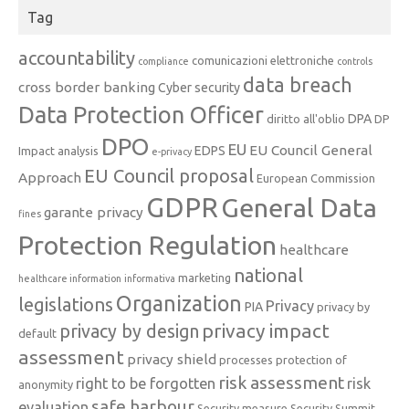
Tag
accountability
comunicazioni elettroniche
compliance
controls
data breach
cross border banking
Cyber security
Data Protection Officer
DPA
diritto all'oblio
DP
DPO
EU
EU Council General
EDPS
Impact analysis
e-privacy
EU Council proposal
Approach
European Commission
GDPR
General Data
garante privacy
fines
Protection Regulation
healthcare
national
marketing
healthcare information
informativa
Organization
legislations
Privacy
PIA
privacy by
privacy impact
privacy by design
default
assessment
privacy shield
processes
protection of
risk assessment
right to be forgotten
risk
anonymity
safe harbour
evaluation
Security measure
Security Summit