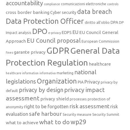
accountability
comunicazioni elettroniche
compliance
controls
data breach
cross border banking
Cyber security
Data Protection Officer
DPA
diritto all'oblio
DP
DPO
EU
EU Council General
EDPS
Impact analysis
e-privacy
EU Council proposal
Approach
European Commission
GDPR
General Data
garante privacy
fines
Protection Regulation
healthcare
national
marketing
healthcare information
informativa
Organization
legislations
Privacy
PIA
privacy by
privacy impact
privacy by design
default
assessment
privacy shield
processes
protection of
risk assessment
right to be forgotten
risk
anonymity
safe harbour
evaluation
Security measure
Security Summit
what to do
wp29
what to achieve