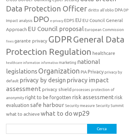
Data Protection Officer
DPA
diritto all'oblio
DP
DPO
EU
EU Council General
EDPS
Impact analysis
e-privacy
EU Council proposal
Approach
European Commission
GDPR
General Data
garante privacy
fines
Protection Regulation
healthcare
national
marketing
healthcare information
informativa
Organization
legislations
Privacy
PIA
privacy by
privacy impact
privacy by design
default
assessment
privacy shield
processes
protection of
risk assessment
right to be forgotten
risk
anonymity
safe harbour
evaluation
Security measure
Security Summit
what to do
wp29
what to achieve
Ricerca
per: