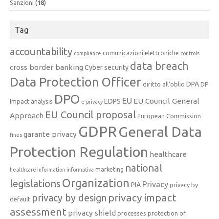
Sanzioni
(18)
Tag
accountability
comunicazioni elettroniche
compliance
controls
data breach
cross border banking
Cyber security
Data Protection Officer
DPA
diritto all'oblio
DP
DPO
EU
EU Council General
EDPS
Impact analysis
e-privacy
EU Council proposal
Approach
European Commission
GDPR
General Data
garante privacy
fines
Protection Regulation
healthcare
national
marketing
healthcare information
informativa
Organization
legislations
Privacy
PIA
privacy by
privacy impact
privacy by design
default
assessment
privacy shield
processes
protection of