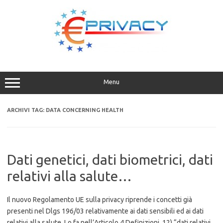
Vai
al
contenuto
Menu
ARCHIVI TAG:
DATA CONCERNING HEALTH
Dati genetici, dati biometrici, dati
relativi alla salute…
Il nuovo Regolamento UE sulla privacy riprende i concetti già
presenti nel Dlgs 196/03 relativamente ai dati sensibili ed ai dati
relativi alla salute. Lo fa nell’Articolo 4 Definizioni 12) “dati relativi