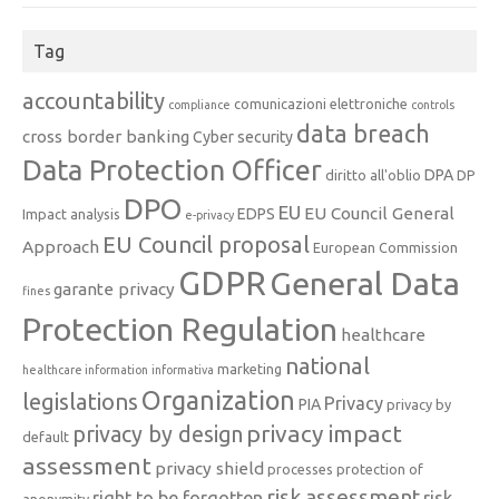
Tag
accountability
comunicazioni elettroniche
compliance
controls
data breach
cross border banking
Cyber security
Data Protection Officer
DPA
diritto all'oblio
DP
DPO
EU
EU Council General
EDPS
Impact analysis
e-privacy
EU Council proposal
Approach
European Commission
GDPR
General Data
garante privacy
fines
Protection Regulation
healthcare
national
marketing
healthcare information
informativa
Organization
legislations
Privacy
PIA
privacy by
privacy impact
privacy by design
default
assessment
privacy shield
processes
protection of
risk assessment
right to be forgotten
risk
anonymity