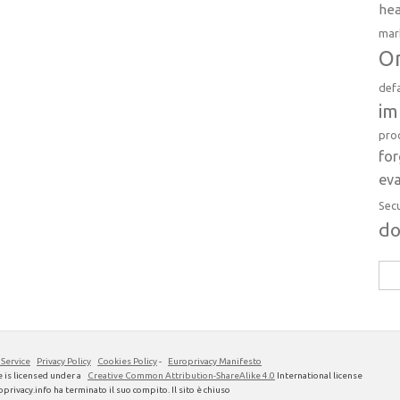
hea
mar
Or
def
im
pro
fo
eva
Sec
d
Rice
per:
 Service
Privacy Policy
Cookies Policy
-
Europrivacy Manifesto
 is licensed under a
Creative Common Attribution-ShareAlike 4.0
International license
privacy.info ha terminato il suo compito. Il sito è chiuso