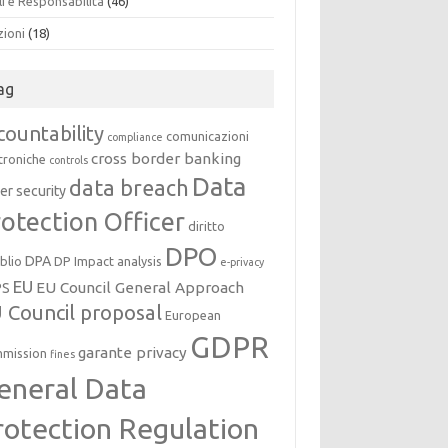
i e Responsabilità
(46)
zioni
(18)
ag
countability
comunicazioni
compliance
cross border banking
troniche
controls
Data
data breach
er security
otection Officer
diritto
DPO
DPA
oblio
DP Impact analysis
e-privacy
EU
EU Council General Approach
PS
 Council proposal
European
GDPR
garante privacy
mission
fines
eneral Data
rotection Regulation