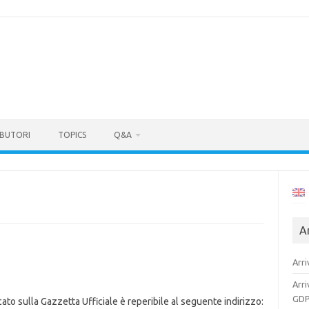
BUTORI
TOPICS
Q&A
Ar
Arri
Arri
GDP
cato sulla Gazzetta Ufficiale è reperibile al seguente indirizzo: