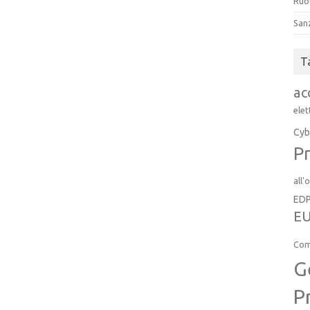
Ruol
San
T
ac
elet
Cyb
Pr
all'
ED
EU
Com
G
P