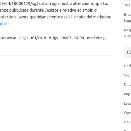
09/04/18G00129/sg.) catturi ogni nostra attenzione, riporto,
101
tenze pubblicate durante l’estate e relative ad ambiti di
Brea
Protection, lavora quotidianamente ossia l’ambito del marketing
legg
lo! »
Resp
o sc
consenso
,
d. lgs. 101/2018
,
d. lgs. 196/03
,
GDPR
,
marketing
,
C
Codi
Viol
Dat
Impa
Leg
Ope
Priv