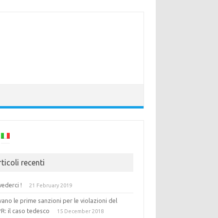
ticoli recenti
vederci !
21 February 2019
vano le prime sanzioni per le violazioni del
R: il caso tedesco
15 December 2018