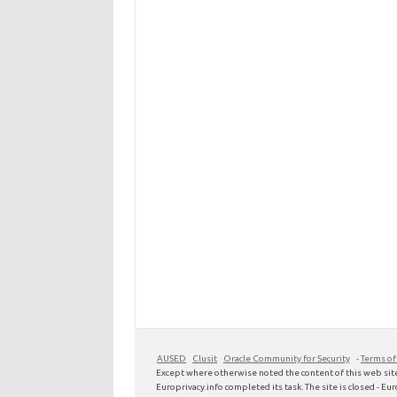
AUSED
Clusit
Oracle Community for Security
-
Terms of
Except where otherwise noted the content of this web site
Europrivacy.info completed its task. The site is closed - Euro