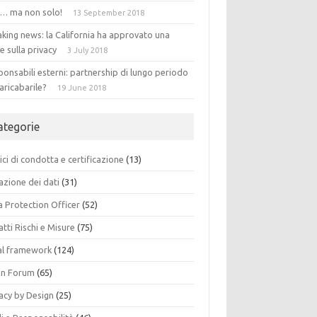
 … ma non solo!
13 September 2018
king news: la California ha approvato una
e sulla privacy
3 July 2018
onsabili esterni: partnership di lungo periodo
aricabarile?
19 June 2018
ategorie
ci di condotta e certificazione
(13)
azione dei dati
(31)
a Protection Officer
(52)
tti Rischi e Misure
(75)
al framework
(124)
n Forum
(65)
acy by Design
(25)