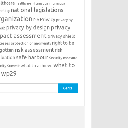
lthcare
healthcare information
informativa
national legislations
keting
ganization
Privacy
PIA
privacy by
privacy
privacy by design
ault
pact assessment
privacy shield
right to be
cesses
protection of anonymity
risk assessment
rgotten
risk
safe harbour
luation
Security measure
what to
what to achieve
urity Summit
o
wp29
rca