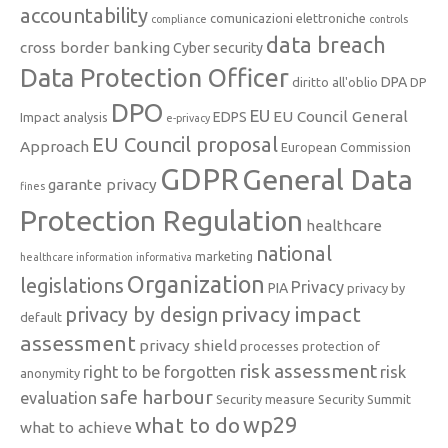
accountability
comunicazioni elettroniche
compliance
controls
data breach
cross border banking
Cyber security
Data Protection Officer
DPA
diritto all'oblio
DP
DPO
EU
EU Council General
EDPS
Impact analysis
e-privacy
EU Council proposal
Approach
European Commission
GDPR
General Data
garante privacy
fines
Protection Regulation
healthcare
national
marketing
healthcare information
informativa
Organization
legislations
Privacy
PIA
privacy by
privacy impact
privacy by design
default
assessment
privacy shield
processes
protection of
risk assessment
right to be forgotten
risk
anonymity
safe harbour
evaluation
Security measure
Security Summit
what to do
wp29
what to achieve