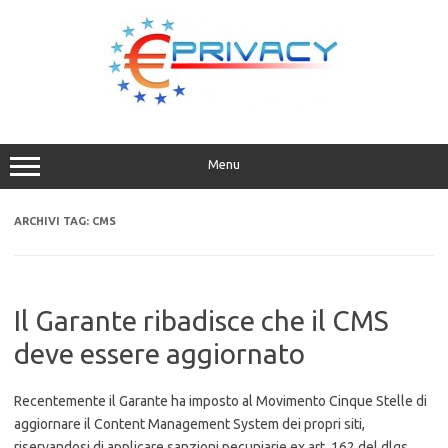
Vai
al
contenuto
Menu
ARCHIVI TAG:
CMS
Il Garante ribadisce che il CMS
deve essere aggiornato
Recentemente il Garante ha imposto al Movimento Cinque Stelle di
aggiornare il Content Management System dei propri siti,
riservandosi di applicare sanzioni pecuniarie ex art. 162 del dlgs.