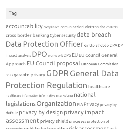
Tag
accountability
comunicazioni elettroniche
compliance
controls
data breach
cross border banking
Cyber security
Data Protection Officer
DPA
diritto all'oblio
DP
DPO
EU
EU Council General
EDPS
Impact analysis
e-privacy
EU Council proposal
Approach
European Commission
GDPR
General Data
garante privacy
fines
Protection Regulation
healthcare
national
marketing
healthcare information
informativa
Organization
legislations
Privacy
PIA
privacy by
privacy impact
privacy by design
default
assessment
privacy shield
processes
protection of
risk assessment
right to be forgotten
risk
anonymity