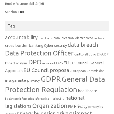
Ruoli e Responsabilità
(46)
Sanzioni
(18)
Tag
accountability
comunicazioni elettroniche
compliance
controls
data breach
cross border banking
Cyber security
Data Protection Officer
DPA
diritto all'oblio
DP
DPO
EU
EU Council General
EDPS
Impact analysis
e-privacy
EU Council proposal
Approach
European Commission
GDPR
General Data
garante privacy
fines
Protection Regulation
healthcare
national
marketing
healthcare information
informativa
Organization
legislations
Privacy
PIA
privacy by
privacy impact
privacy by design
default