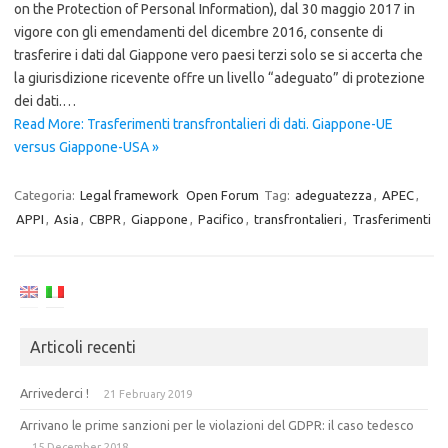
on the Protection of Personal Information), dal 30 maggio 2017 in
vigore con gli emendamenti del dicembre 2016, consente di
trasferire i dati dal Giappone vero paesi terzi solo se si accerta che
la giurisdizione ricevente offre un livello “adeguato” di protezione
dei dati.…
Read More: Trasferimenti transfrontalieri di dati. Giappone-UE
versus Giappone-USA »
Categoria:
Legal framework
Open Forum
Tag:
adeguatezza
,
APEC
,
APPI
,
Asia
,
CBPR
,
Giappone
,
Pacifico
,
transfrontalieri
,
Trasferimenti
Articoli recenti
Arrivederci !
21 February 2019
Arrivano le prime sanzioni per le violazioni del GDPR: il caso tedesco
15 December 2018