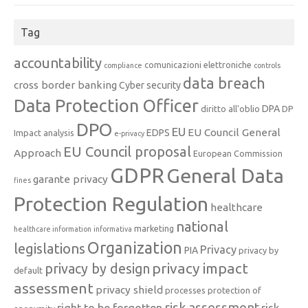
Tag
accountability
comunicazioni elettroniche
compliance
controls
data breach
cross border banking
Cyber security
Data Protection Officer
DPA
diritto all'oblio
DP
DPO
EU
EU Council General
EDPS
Impact analysis
e-privacy
EU Council proposal
Approach
European Commission
GDPR
General Data
garante privacy
fines
Protection Regulation
healthcare
national
marketing
healthcare information
informativa
Organization
legislations
Privacy
PIA
privacy by
privacy impact
privacy by design
default
assessment
privacy shield
processes
protection of
risk assessment
right to be forgotten
risk