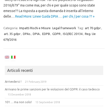
2016/679” ma come mai, per chi e per quale scopo sono state
emesse?? La risposta a questa domanda è inserita all’interno
delle…
Read More: Linee Guida DPIA … per chi / per cosa ?? »
Categoria:
Impatti Rischi e Misure
Legal framework
Tag:
art 70 gdpr
,
art. 35 gdpr
,
DPAs
,
DPIA
,
EDPB
,
GDPR
,
ISO/IEC 20134
,
Reg. Ue
679/2016
Articoli recenti
Arrivederci !
21 February 2019
Arrivano le prime sanzioni per le violazioni del GDPR: il caso tedesco
15 December 2018
101 … ma non solo!
13 September 2018