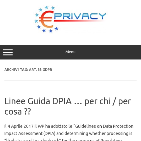
Vai
al
contenuto
Menu
ARCHIVI TAG:
ART. 35 GDPR
Linee Guida DPIA … per chi / per
cosa ??
Il 4 Aprile 2017 il WP ha adottato le “Guidelines on Data Protection
Impact Assessment (DPIA) and determining whether processing is
“likely to result in a high risk” for the purposes of Regulation