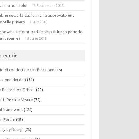
 … ma non solo!
13 September 2018
king news: la California ha approvato una
e sulla privacy
3 July 2018
onsabili esterni: partnership di lungo periodo
aricabarile?
19 June 2018
ategorie
ci di condotta e certificazione
(13)
azione dei dati
(31)
a Protection Officer
(52)
tti Rischi e Misure
(75)
al framework
(124)
n Forum
(65)
acy by Design
(25)