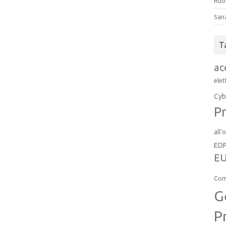
Ruol
San
T
ac
elet
Cyb
Pr
all'
ED
EU
Com
G
P