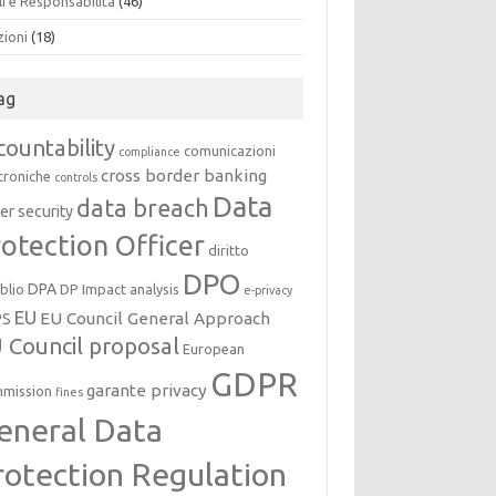
i e Responsabilità
(46)
zioni
(18)
ag
countability
comunicazioni
compliance
cross border banking
troniche
controls
Data
data breach
er security
otection Officer
diritto
DPO
DPA
oblio
DP Impact analysis
e-privacy
EU
EU Council General Approach
PS
 Council proposal
European
GDPR
garante privacy
mission
fines
eneral Data
rotection Regulation