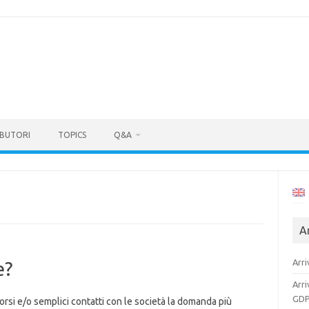
BUTORI
TOPICS
Q&A
Ar
Arri
e?
Arri
GDP
si e/o semplici contatti con le società la domanda più