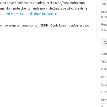
 ma da dove cominciamo ad adeguarci, come/cosa dobbiamo
101
a, domande che non entrano in dettagli specifici, ma dalle
Brea
i…
Read More: GDPR: da dove iniziare? »
legg
Resp
to
,
awareness
,
compliance
,
GDPR
,
Guide Lines
,
guidelines
,
ico
o sc
C
Codi
Viol
Dat
Impa
Leg
Ope
Priv