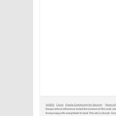
AUSED
Clusit
Oracle Community for Security
-
Terms of
Except where otherwise noted the content of this web site
Europrivacy.info completed its task. The site is closed - Euro