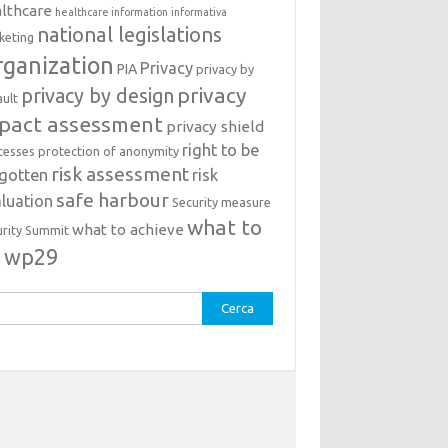
lthcare
healthcare information
informativa
national legislations
keting
ganization
Privacy
PIA
privacy by
privacy
privacy by design
ault
pact assessment
privacy shield
right to be
cesses
protection of anonymity
risk assessment
rgotten
risk
safe harbour
luation
Security measure
what to
what to achieve
urity Summit
o
wp29
rca