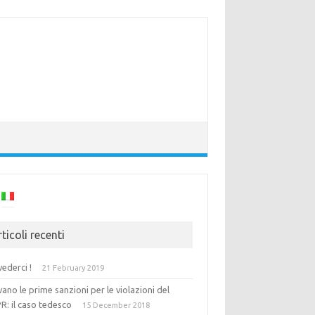
ticoli recenti
vederci !
21 February 2019
vano le prime sanzioni per le violazioni del
R: il caso tedesco
15 December 2018