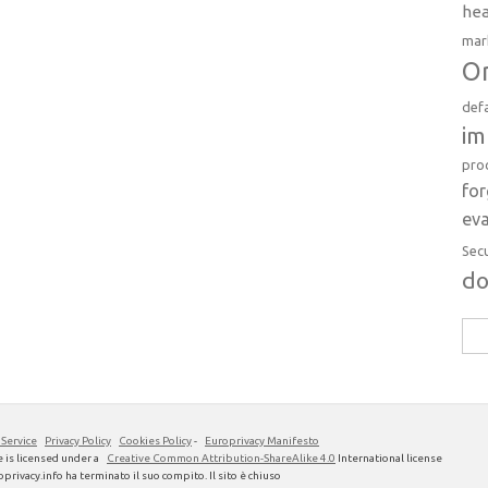
hea
mar
Or
def
im
pro
fo
eva
Sec
d
Rice
per:
 Service
Privacy Policy
Cookies Policy
-
Europrivacy Manifesto
 is licensed under a
Creative Common Attribution-ShareAlike 4.0
International license
privacy.info ha terminato il suo compito. Il sito è chiuso