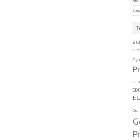
Ruol
San
T
ac
elet
Cyb
Pr
all'
ED
EU
Com
G
P