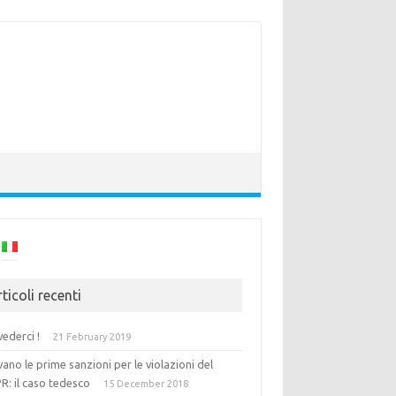
ticoli recenti
vederci !
21 February 2019
vano le prime sanzioni per le violazioni del
R: il caso tedesco
15 December 2018