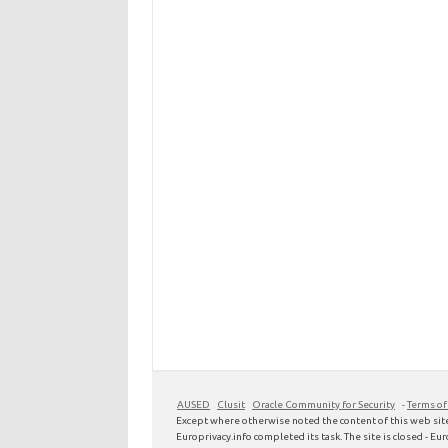
AUSED
Clusit
Oracle Community for Security
-
Terms of
Except where otherwise noted the content of this web site
Europrivacy.info completed its task. The site is closed - Euro