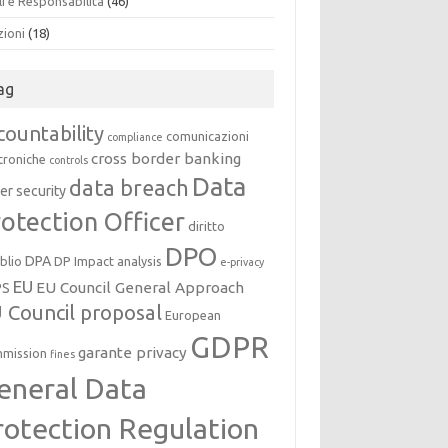
i e Responsabilità
(46)
zioni
(18)
ag
countability
comunicazioni
compliance
cross border banking
troniche
controls
Data
data breach
er security
otection Officer
diritto
DPO
DPA
oblio
DP Impact analysis
e-privacy
EU
EU Council General Approach
PS
 Council proposal
European
GDPR
garante privacy
mission
fines
eneral Data
rotection Regulation