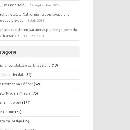
 … ma non solo!
13 September 2018
king news: la California ha approvato una
e sulla privacy
3 July 2018
onsabili esterni: partnership di lungo periodo
aricabarile?
19 June 2018
ategorie
ci di condotta e certificazione
(13)
azione dei dati
(31)
a Protection Officer
(52)
tti Rischi e Misure
(75)
al framework
(124)
n Forum
(65)
acy by Design
(25)