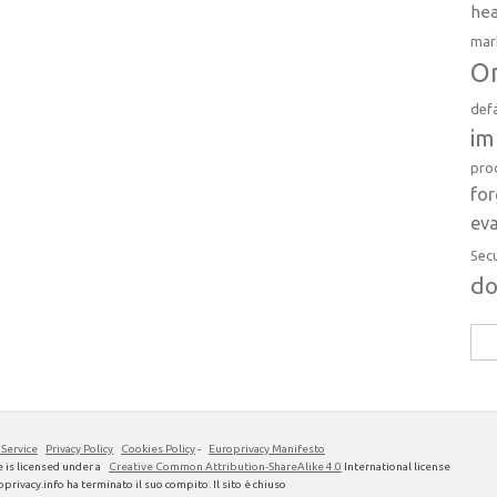
hea
mar
Or
def
im
pro
fo
eva
Sec
d
Rice
per:
 Service
Privacy Policy
Cookies Policy
-
Europrivacy Manifesto
 is licensed under a
Creative Common Attribution-ShareAlike 4.0
International license
privacy.info ha terminato il suo compito. Il sito è chiuso