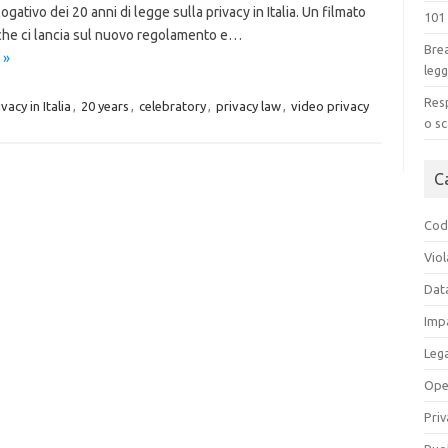
gativo dei 20 anni di legge sulla privacy in Italia. Un filmato
101
 che ci lancia sul nuovo regolamento e…
Brea
 »
legg
Resp
vacy in Italia
,
20 years
,
celebratory
,
privacy law
,
video privacy
o sc
C
Codi
Viol
Dat
Impa
Leg
Ope
Priv