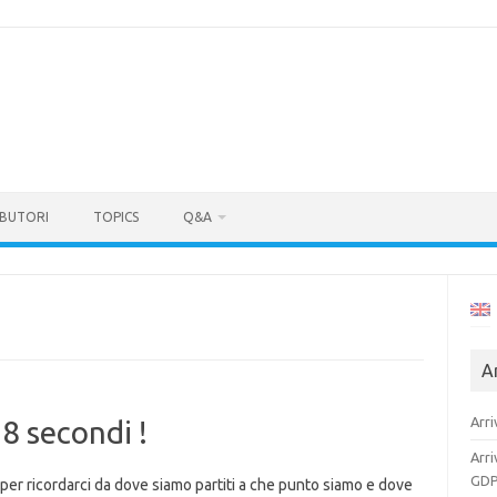
BUTORI
TOPICS
Q&A
Ar
Arri
38 secondi !
Arri
GDP
per ricordarci da dove siamo partiti a che punto siamo e dove