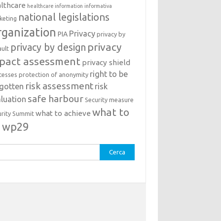
lthcare
healthcare information
informativa
national legislations
keting
ganization
Privacy
PIA
privacy by
privacy
privacy by design
ault
pact assessment
privacy shield
right to be
cesses
protection of anonymity
risk assessment
rgotten
risk
safe harbour
luation
Security measure
what to
what to achieve
urity Summit
o
wp29
rca