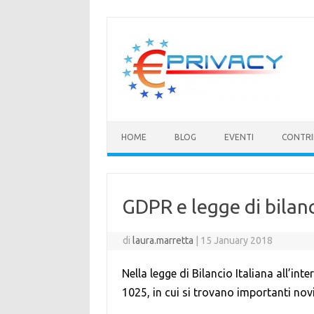
Vai
al
contenuto
HOME
BLOG
EVENTI
CONTRI
GDPR e legge di bilan
di
laura.marretta
|
15 January 2018
Nella legge di Bilancio Italiana all’in
1025, in cui si trovano importanti no