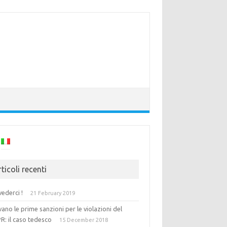
ticoli recenti
vederci !
21 February 2019
vano le prime sanzioni per le violazioni del
R: il caso tedesco
15 December 2018