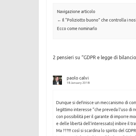
Navigazione articolo
←
Il “Poliziotto buono” che controlla i nost
Ecco come nominarlo
2 pensieri su “
GDPR e legge di bilanci
paolo calvi
18 January 2018
Dunque si definisce un meccanismo di comu
legittimo interesse “che preveda l’uso di 
con possibilità per il garante di imporre mora
e delle libertà dell’interessato) inibire il t
Ma ???!!! così si scardina lo spirito del GD