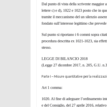
Dal punto di vista della scrivente maggior 
lettere c) e d), 1022 e 1023 posto che in qu
tramite il meccanismo del un silenzio a
ssens
fondato sull’interesse legittimo che prevede
Sul punto si riportano i 6 commi sopra citat
procedura descritta ex 1021-1023, sia effe
t
stesso.
LEGGE DI BILANCIO 2018
(Legge 27 dicembre 2017, n. 205, G.U. n.3
per
Parte I – Misure quantitative
la realizzazi
Art 1 comma:
1020. Al fine di adeguare l’ordinamento i
e del Consiglio, del 27 aprile 2016, relativo