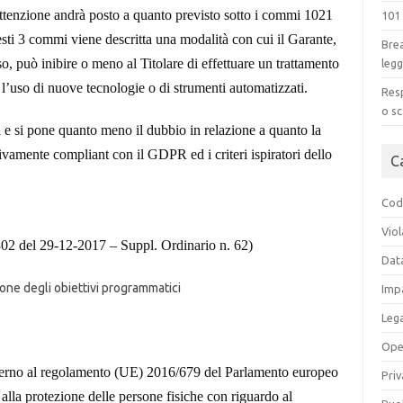
attenzione andrà posto a quanto previsto sotto i commi 1021
101
esti 3 commi viene descritta una modalità con cui il Garante,
Brea
o, può inibire o meno al Titolare di
effettuare un trattamento
legg
 l’uso di nuove tecnologie o di strumenti automatizzati.
Resp
o sc
i e si pone quanto meno il dubbio in relazione a quanto la
tivamente compliant con il GDPR ed i criteri ispiratori dello
C
Codi
Viol
02 del 29-12-2017 – Suppl. Ordinario n. 62)
Dat
one degli obiettivi programmatici
Impa
Leg
Ope
nterno al regolamento (UE) 2016/679 del Parlamento europeo
Priv
 alla protezione delle persone fisiche con riguardo al