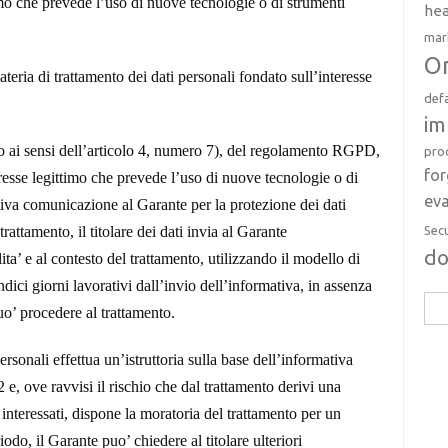
imo che prevede l’uso di nuove tecnologie o di strumenti
hea
mar
Or
teria di trattamento dei dati personali fondato sull’interesse
def
im
uato ai sensi dell’articolo 4, numero 7), del regolamento RGPD,
pro
fo
eresse legittimo che prevede l’uso di nuove tecnologie o di
eva
iva comunicazione al Garante per la protezione dei dati
Sec
trattamento, il titolare dei dati invia al Garante
d
lita’ e al contesto del trattamento, utilizzando il modello di
dici giorni lavorativi dall’invio dell’informativa, in assenza
Rice
puo’ procedere al trattamento.
per:
ersonali effettua un’istruttoria sulla base dell’informativa
 e, ove ravvisi il rischio che dal trattamento derivi una
ti interessati, dispone la moratoria del trattamento per un
odo, il Garante puo’ chiedere al titolare ulteriori