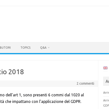
BUTORI
TOPICS
Q&A
cio 2018
Ar
2 commenti
Arri
terno dell’art 1, sono presenti 6 commi dal 1020 al
Arri
vità che impattano con l’applicazione del GDPR.
GDP