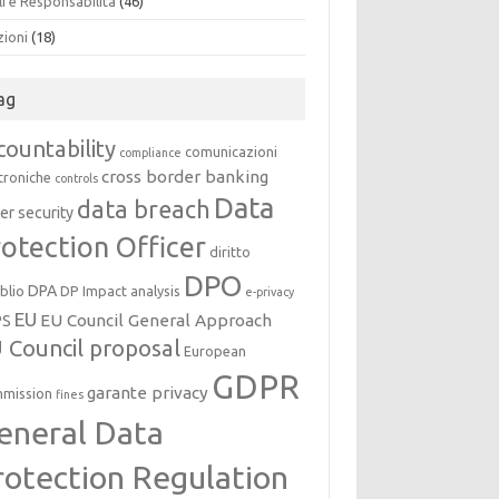
i e Responsabilità
(46)
zioni
(18)
ag
countability
comunicazioni
compliance
cross border banking
troniche
controls
Data
data breach
er security
otection Officer
diritto
DPO
DPA
oblio
DP Impact analysis
e-privacy
EU
EU Council General Approach
PS
 Council proposal
European
GDPR
garante privacy
mission
fines
eneral Data
rotection Regulation