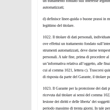
un trattamento fondato sull’interesse legitt
automatizzati;
d) definisce linee-guida o buone prassi in ma
legittimo del titolare
.
1022. Il titolare di dati personali, individ
ove effettui un trattamento fondato sull’int
strumenti automatizzati, deve darne tempest
personali. A tale fine, prima di procedere al 
un’informativa relativa all’oggetto, alle fina
cui al comma 1021, lettera c). Trascorsi quin
di risposta da parte del Garante, il titolare 
1023. Il Garante per la protezione dei dati p
ricevuta dal titolare ai sensi del comma 1022
lesione dei diritti e delle liberta’ dei sogget
periodo massimo di trenta giorni. In tale peri