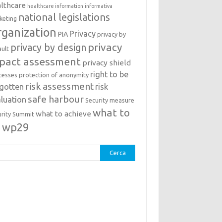
lthcare
healthcare information
informativa
national legislations
keting
ganization
Privacy
PIA
privacy by
privacy
privacy by design
ault
pact assessment
privacy shield
right to be
cesses
protection of anonymity
risk assessment
rgotten
risk
safe harbour
luation
Security measure
what to
what to achieve
urity Summit
o
wp29
rca