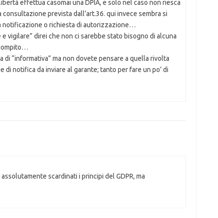
e libertà effettua casomai una DPIA, e solo nel caso non riesca
 la consultazione prevista dall’art.36. qui invece sembra si
 notificazione o richiesta di autorizzazione…
 e vigilare” direi che non ci sarebbe stato bisogno di alcuna
 compito…
la di “informativa” ma non dovete pensare a quella rivolta
ie di notifica da inviare al garante; tanto per fare un po’ di
: assolutamente scardinati i principi del GDPR, ma