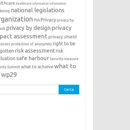
lthcare
healthcare information
informativa
national legislations
keting
ganization
Privacy
PIA
privacy by
privacy
privacy by design
ault
pact assessment
privacy shield
right to be
cesses
protection of anonymity
risk assessment
rgotten
risk
safe harbour
luation
Security measure
what to
what to achieve
urity Summit
o
wp29
rca