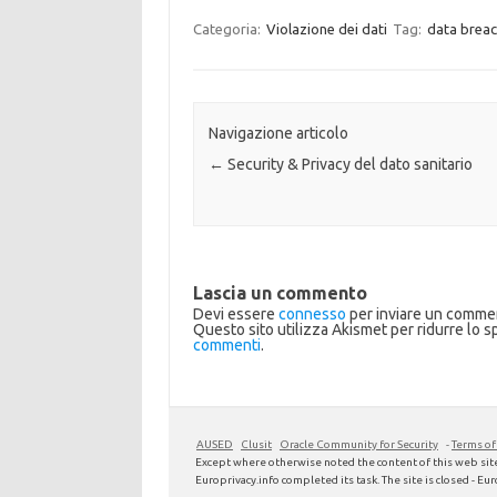
Categoria:
Violazione dei dati
Tag:
data brea
Navigazione articolo
←
Security & Privacy del dato sanitario
Lascia un commento
Devi essere
connesso
per inviare un comme
Questo sito utilizza Akismet per ridurre lo 
commenti
.
AUSED
Clusit
Oracle Community for Security
-
Terms of
Except where otherwise noted the content of this web site
Europrivacy.info completed its task. The site is closed - Euro