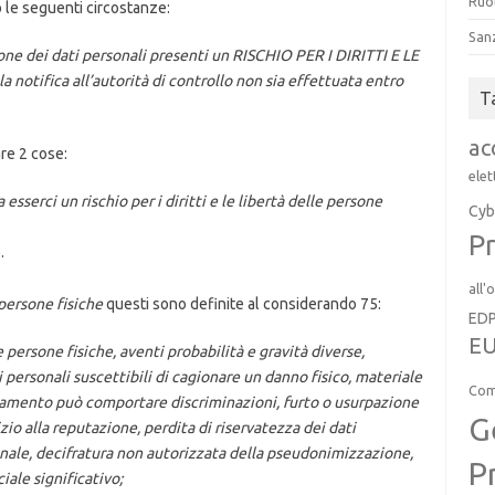
Ruol
o le seguenti circostanze:
San
ne dei dati personali presenti un RISCHIO PER I DIRITTI E LE
otifica all’autorità di controllo non sia effettuata entro
T
ac
re 2 cose:
elet
a esserci un
rischio per i diritti e le libertà delle persone
Cyb
Pr
.
all'
e persone fisiche
questi sono definite al considerando 75:
ED
EU
elle persone fisiche, aventi probabilità e gravità diverse,
 personali suscettibili di cagionare un danno fisico, materiale
Com
attamento può comportare discriminazioni, furto o usurpazione
G
izio alla reputazione, perdita di riservatezza dei dati
onale, decifratura non autorizzata della pseudonimizzazione,
P
iale significativo;