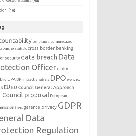
i e Responsabilità
(46)
zioni
(18)
ag
countability
comunicazioni
compliance
cross border banking
troniche
controls
Data
data breach
er security
otection Officer
diritto
DPO
DPA
oblio
DP Impact analysis
e-privacy
EU
EU Council General Approach
PS
 Council proposal
European
GDPR
garante privacy
mission
fines
eneral Data
rotection Regulation