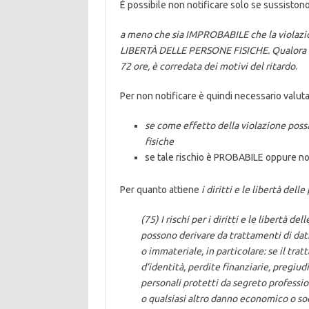
È possibile non notificare solo se sussiston
a meno che sia IMPROBABILE che la violazio
LIBERTÀ DELLE PERSONE FISICHE. Qualora la n
72 ore, è corredata dei motivi del ritardo
.
Per non notificare è quindi necessario valuta
se come effetto della violazione poss
fisiche
se tale rischio è PROBABILE oppure no
Per quanto attiene
i diritti e le libertà dell
(75) I rischi per i diritti e le libertà d
possono derivare da trattamenti di dati
o immateriale, in particolare: se il tr
d’identità, perdite finanziarie, pregiud
personali protetti da segreto professi
o qualsiasi altro danno economico o soc