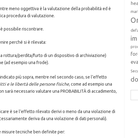
hea
entre meno oggettiva è la valutazione della probabilità ed è
mar
ica procedura di valutazione.
Or
è possibile riscontrare.
def
im
nire perché si è rilevata:
pro
fo
 rottura/perdita/furto di un dispositivo di archiviazione)
eva
ne (ad esempio una frode).
Sec
indicato più sopra, mentre nel secondo caso, se l’effetto
d
ritti e le libertà delle persone fisiche,
come ad esempio una
non sarà necessario valutare una PROBABILITÀ di accadimento,
Rice
per:
care è se l’effetto rilevato derivi o meno da una violazione di
essariamente deriva da una violazione di dati personali).
 misure tecniche ben definite per: