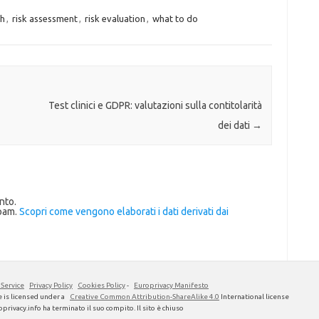
ch
,
risk assessment
,
risk evaluation
,
what to do
Test clinici e GDPR: valutazioni sulla contitolarità
dei dati
→
nto.
spam.
Scopri come vengono elaborati i dati derivati dai
 Service
Privacy Policy
Cookies Policy
-
Europrivacy Manifesto
 is licensed under a
Creative Common Attribution-ShareAlike 4.0
International license
privacy.info ha terminato il suo compito. Il sito è chiuso