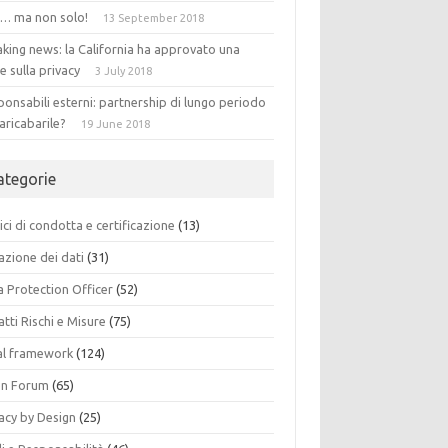
 … ma non solo!
13 September 2018
king news: la California ha approvato una
e sulla privacy
3 July 2018
onsabili esterni: partnership di lungo periodo
aricabarile?
19 June 2018
ategorie
ci di condotta e certificazione
(13)
azione dei dati
(31)
a Protection Officer
(52)
tti Rischi e Misure
(75)
al framework
(124)
n Forum
(65)
acy by Design
(25)