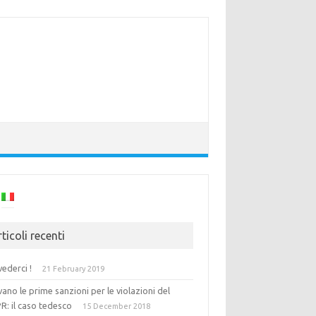
ticoli recenti
vederci !
21 February 2019
vano le prime sanzioni per le violazioni del
R: il caso tedesco
15 December 2018