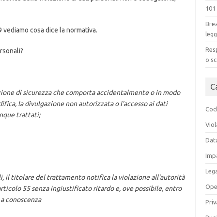
101
Brea
9 vediamo cosa dice la normativa.
legg
Resp
ersonali?
o sc
C
lazione di sicurezza che comporta accidentalmente o in modo
odifica, la divulgazione non autorizzata o l’accesso ai dati
Codi
nque trattati;
Viol
Dat
Impa
Leg
i, il titolare del trattamento notifica la violazione all’autorità
Ope
ticolo 55 senza ingiustificato ritardo e, ove possibile, entro
 a conoscenza
Priv