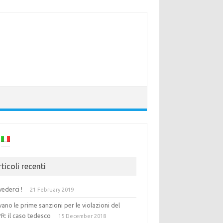
ticoli recenti
vederci !
21 February 2019
vano le prime sanzioni per le violazioni del
R: il caso tedesco
15 December 2018