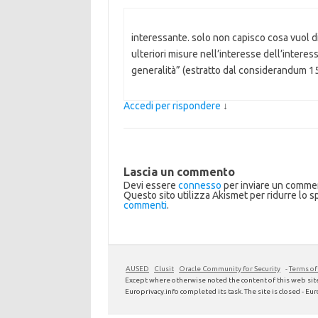
interessante. solo non capisco cosa vuol dir
ulteriori misure nell’interesse dell’intere
generalità” (estratto dal considerandum 159
Accedi per rispondere
↓
Lascia un commento
Devi essere
connesso
per inviare un comme
Questo sito utilizza Akismet per ridurre lo 
commenti
.
AUSED
Clusit
Oracle Community for Security
-
Terms of
Except where otherwise noted the content of this web site
Europrivacy.info completed its task. The site is closed - Euro