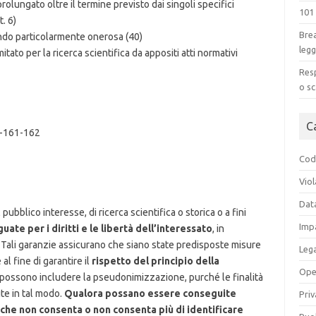
olungato oltre il termine previsto dai singoli specifici
101
t. 6)
Brea
ndo particolarmente onerosa (40)
legg
mitato per la ricerca scientifica da appositi atti normativi
Resp
o sc
C
-161-162
Codi
Viol
Dat
 pubblico interesse, di ricerca scientifica o storica o a fini
Impa
te per i diritti e le libertà dell’interessato
, in
Tali garanzie assicurano che siano state predisposte misure
Leg
al fine di garantire il
rispetto del principio della
Ope
e possono includere la pseudonimizzazione, purché le finalità
te in tal modo.
Qualora possano essere conseguite
Priv
 che non consenta o non consenta più di identificare