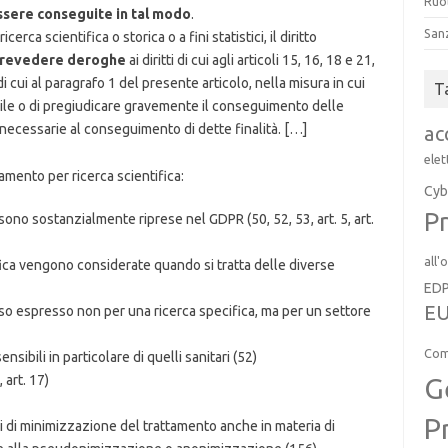
Ruol
essere conseguite in tal modo
.
San
icerca scientifica o storica o a fini statistici, il diritto
prevedere deroghe
ai diritti di cui agli articoli 15, 16, 18 e 21,
i cui al paragrafo 1 del presente articolo, nella misura in cui
T
sibile o di pregiudicare gravemente il conseguimento delle
 necessarie al conseguimento di dette finalità. […]
ac
elet
tamento per ricerca scientifica:
Cyb
Pr
sono sostanzialmente riprese nel GDPR (50, 52, 53, art. 5, art.
all'
fica vengono considerate quando si tratta delle diverse
ED
EU
nso espresso non per una ricerca specifica, ma per un settore
Com
ensibili in particolare di quelli sanitari (52)
G
, art. 17)
P
ipi di minimizzazione del trattamento anche in materia di