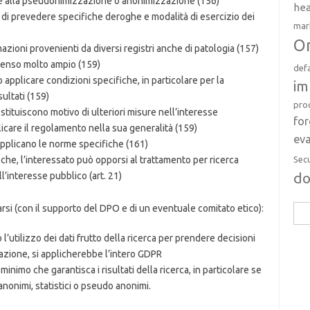
ile alla pseudonimizzazione o anonimizzazione (156)
hea
ri di prevedere specifiche deroghe e modalità di esercizio dei
mar
Or
azioni provenienti da diversi registri anche di patologia (157)
n senso molto ampio (159)
def
o applicare condizioni specifiche, in particolare per la
im
ultati (159)
pro
costituiscono motivo di ulteriori misure nell’interesse
fo
icare il regolamento nella sua generalità (159)
eva
applicano le norme specifiche (161)
Sec
che, l’interessato può opporsi al trattamento per ricerca
d
ll’interesse pubblico (art. 21)
zarsi (con il supporto del DPO e di un eventuale comitato etico):
Rice
per:
’utilizzo dei dati frutto della ricerca per prendere decisioni
ilazione, si applicherebbe l’intero GDPR
minimo che garantisca i risultati della ricerca, in particolare se
nonimi, statistici o pseudo anonimi.