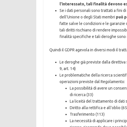
l’interessato, tali finalità devono 
Se i dati personali sono trattati a fini di r
dell’Unione o degli Stati membri
può 
fatte salve le condizioni e le garanzie d
tali diritti rischiano di rendere impos
finalità specifiche e tali deroghe sono
Quindi il GDPR agevola in diversi modi il trat
Le deroghe già previste dalla direttiva 
9, art. 14)
Le problematiche della ricerca scienti
operazioni previste dal Regolamento:
La possibilità di avere un conse
di ricerca (33)
La liceità del trattamento di dati s
Diritto alla rettifica e all’oblio (65
Trasferimento (113)
La necessità di applicare i princ