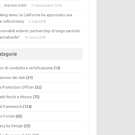
 … ma non solo!
13 September 2018
king news: la California ha approvato una
e sulla privacy
3 July 2018
onsabili esterni: partnership di lungo periodo
aricabarile?
19 June 2018
ategorie
ci di condotta e certificazione
(13)
azione dei dati
(31)
a Protection Officer
(52)
tti Rischi e Misure
(75)
al framework
(124)
n Forum
(65)
acy by Design
(25)