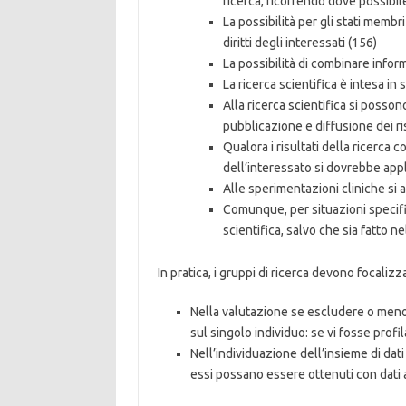
ricerca, ricorrendo dove possib
La possibilità per gli stati memb
diritti degli interessati (156)
La possibilità di combinare inform
La ricerca scientifica è intesa i
Alla ricerca scientifica si posson
pubblicazione e diffusione dei ris
Qualora i risultati della ricerca 
dell’interessato si dovrebbe appl
Alle sperimentazioni cliniche si 
Comunque, per situazioni specifi
scientifica, salvo che sia fatto ne
In pratica, i gruppi di ricerca devono focaliz
Nella valutazione se escludere o meno l
sul singolo individuo: se vi fosse prof
Nell’individuazione dell’insieme di dati 
essi possano essere ottenuti con dati a