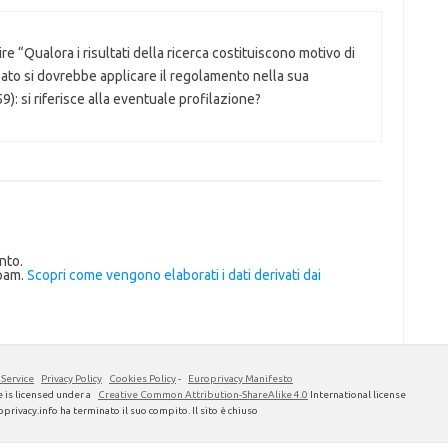
e “Qualora i risultati della ricerca costituiscono motivo di
ssato si dovrebbe applicare il regolamento nella sua
): si riferisce alla eventuale profilazione?
nto.
spam.
Scopri come vengono elaborati i dati derivati dai
 Service
Privacy Policy
Cookies Policy
-
Europrivacy Manifesto
 is licensed under a
Creative Common Attribution-ShareAlike 4.0
International license
privacy.info ha terminato il suo compito. Il sito è chiuso