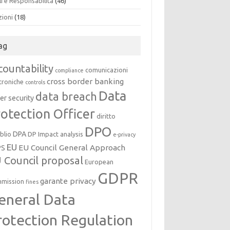
i e Responsabilità
(46)
zioni
(18)
ag
countability
comunicazioni
compliance
cross border banking
troniche
controls
Data
data breach
er security
otection Officer
diritto
DPO
DPA
oblio
DP Impact analysis
e-privacy
EU
EU Council General Approach
PS
 Council proposal
European
GDPR
garante privacy
mission
fines
eneral Data
rotection Regulation