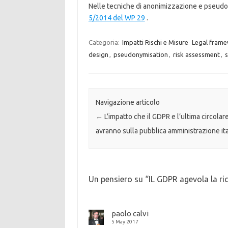
Nelle tecniche di anonimizzazione e pseudon
5/2014 del WP 29
.
Categoria:
Impatti Rischi e Misure
Legal fram
design
,
pseudonymisation
,
risk assessment
,
s
Navigazione articolo
←
L’impatto che il GDPR e l’ultima circolar
avranno sulla pubblica amministrazione ita
Un pensiero su “
IL GDPR agevola la ric
paolo calvi
5 May 2017