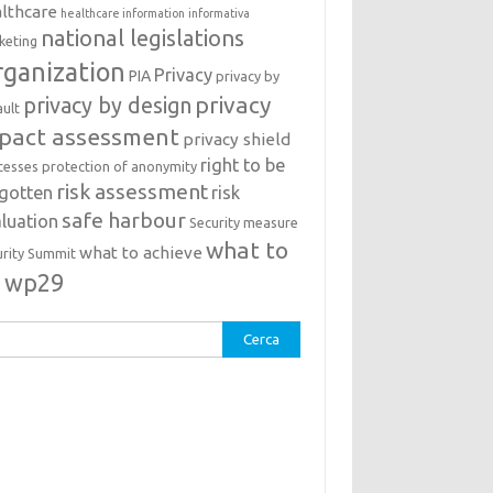
lthcare
healthcare information
informativa
national legislations
keting
ganization
Privacy
PIA
privacy by
privacy
privacy by design
ault
pact assessment
privacy shield
right to be
cesses
protection of anonymity
risk assessment
rgotten
risk
safe harbour
luation
Security measure
what to
what to achieve
urity Summit
o
wp29
rca