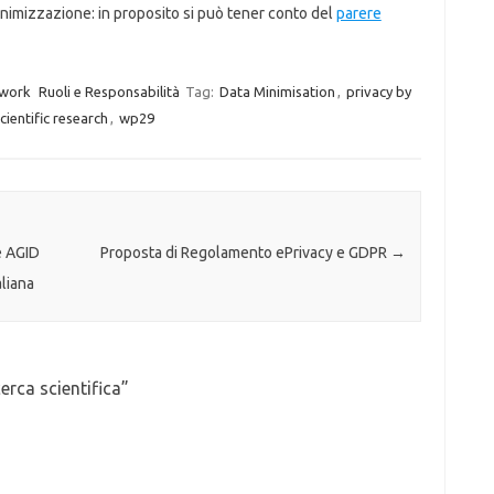
imizzazione: in proposito si può tener conto del
parere
ework
Ruoli e Responsabilità
Tag:
Data Minimisation
,
privacy by
cientific research
,
wp29
e AGID
Proposta di Regolamento ePrivacy e GDPR
→
liana
erca scientifica
”