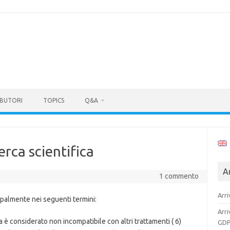
BUTORI
TOPICS
Q&A
erca scientifica
Ar
1 commento
Arri
ipalmente nei seguenti termini:
Arri
ica è considerato non incompatibile con altri trattamenti ( 6)
GDP