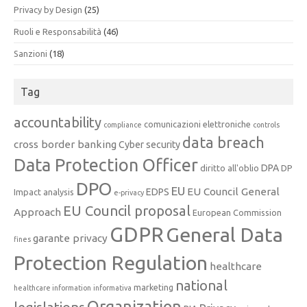
Privacy by Design
(25)
Ruoli e Responsabilità
(46)
Sanzioni
(18)
Tag
accountability
comunicazioni elettroniche
compliance
controls
data breach
cross border banking
Cyber security
Data Protection Officer
DPA
diritto all'oblio
DP
DPO
EU
EU Council General
EDPS
Impact analysis
e-privacy
EU Council proposal
Approach
European Commission
GDPR
General Data
garante privacy
fines
Protection Regulation
healthcare
national
marketing
healthcare information
informativa
Organization