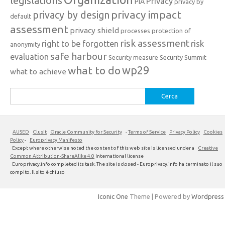
legislations
Privacy
PIA
privacy by
privacy impact
privacy by design
default
assessment
privacy shield
processes
protection of
risk assessment
right to be forgotten
risk
anonymity
safe harbour
evaluation
Security measure
Security Summit
what to do
wp29
what to achieve
Ricerca
per:
AUSED
Clusit
Oracle Community for Security
-
Terms of Service
Privacy Policy
Cookies
Policy
-
Europrivacy Manifesto
Except where otherwise noted the content of this web site is licensed under a
Creative
Common Attribution-ShareAlike 4.0
International license
Europrivacy.info completed its task. The site is closed - Europrivacy.info ha terminato il suo
compito. Il sito è chiuso
Iconic One
Theme | Powered by
Wordpress