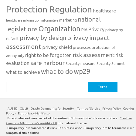
Protection Regulation
healthcare
national
marketing
healthcare information
informativa
Organization
legislations
Privacy
PIA
privacy by
privacy impact
privacy by design
default
assessment
privacy shield
processes
protection of
risk assessment
right to be forgotten
risk
anonymity
safe harbour
evaluation
Security measure
Security Summit
what to do
wp29
what to achieve
Ricerca
per:
AUSED
Clusit
Oracle Community for Security
-
Terms of Service
Privacy Policy
Cookies
Policy
-
Europrivacy Manifesto
Except where otherwise noted the content of this web site is licensed under a
Creative
Common Attribution-ShareAlike 4.0
International license
Europrivacy.info completed its task. The site is closed - Europrivacy.info ha terminato il suo
compito. Il sito è chiuso