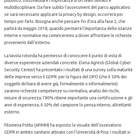
pubblico, sottovalutare l’importanza di un team skillato e
multidisciplinare. Da fare subito l’assessment del parco applicativo:
se sarà necessario applicare la privacy by design, occorrerà poi
tempo per farlo. Bisogna anche pensare fin d’ora alla fase 2, che
partirà da maggio 2018, quando permarrà l’importanza delle istanze
interne e normative ma cominceremo a dover affrontare le richieste
provenienti dall’esterno.
La tavola rotonda ha permesso di conoscere il punto di vista di
diverse esperienze aziendali concrete. Elena Agresti (Global Cyber
Security Center) ha presentato i risultati di una survey sulla maturità
delle imprese verso il GDPR: per la figura del DPO (che il 50% dei
soggetti dichiara di avere già, formalmente o informalmente)
saranno richieste competenze su normativa, analisi dei rischi,
misure di sicurezza; l’80% ritiene importante una certificazione e gli
anni di esperienza; il 50% del campione lo pensa interno, altrettanti
esterno.
Filomena Polito (APIHM) ha esposto la visuale dell’ossevatorio
GDPR in ambito sanitario attivato con l’Università di Pisa: i risultati si