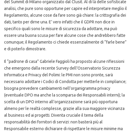
del Summit di Milano organizzato dal Clusit. Al di là delle sofisticate
analisi, che pure sono opportune per capire ed interpretare meglio il
Regolamento, alcune cose da fare sono già chiare: la crittografia dei
dati, tanto per dirne una. E’ vero infatti che il GDPR non dice in
specifico quali sono le misure di sicurezza da adottare, ma può
essere una buona scusa per fare alcune cose che andrebbero fatte
comunque; il Regolamento ci chiede essenzialmente di “farle bene”
e di poterlo dimostrare.
Il “padrone di casa” Gabriele Faggioli ha proposto alcune riflessioni
che emergono dalla recente Survey dell’Osservatorio Sicurezza
Informatica e Privacy del Polimi: le PMI non sono pronte, sarà
necessario adottare i Codici di Condotta per metterle in compliance;
bisogna prevedere cambiamenti nell’organigramma privacy
(eventuale DPO ma anche la scomparsa dei Responsabili interni); la
scelta di un DPO interno all’organizzazione sarà più opportuna
almeno per le realtà complesse, grazie alla sua maggiore vicinanza
al business ed ai progetti. Diventa cruciale il tema della
responsabilità dei fornitori di servizi: non basterà più al
Responsabile esterno dichiarare di rispettare le misure minime ma