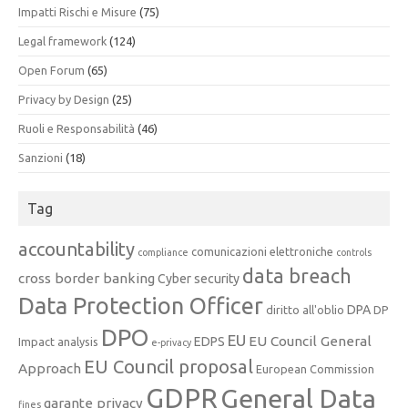
Impatti Rischi e Misure
(75)
Legal framework
(124)
Open Forum
(65)
Privacy by Design
(25)
Ruoli e Responsabilità
(46)
Sanzioni
(18)
Tag
accountability
comunicazioni elettroniche
compliance
controls
data breach
cross border banking
Cyber security
Data Protection Officer
DPA
diritto all'oblio
DP
DPO
EU
EU Council General
EDPS
Impact analysis
e-privacy
EU Council proposal
Approach
European Commission
GDPR
General Data
garante privacy
fines