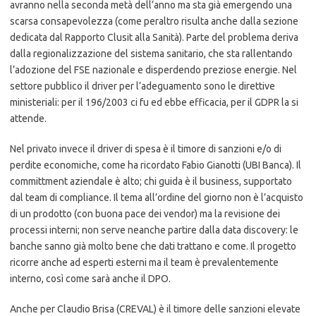
avranno nella seconda metà dell’anno ma sta già emergendo una
scarsa consapevolezza (come peraltro risulta anche dalla sezione
dedicata dal Rapporto Clusit alla Sanità). Parte del problema deriva
dalla regionalizzazione del sistema sanitario, che sta rallentando
l’adozione del FSE nazionale e disperdendo preziose energie. Nel
settore pubblico il driver per l’adeguamento sono le direttive
ministeriali: per il 196/2003 ci fu ed ebbe efficacia, per il GDPR la si
attende.
Nel privato invece il driver di spesa è il timore di sanzioni e/o di
perdite economiche, come ha ricordato Fabio Gianotti (UBI Banca). Il
committment aziendale è alto; chi guida è il business, supportato
dal team di compliance. Il tema all’ordine del giorno non è l’acquisto
di un prodotto (con buona pace dei vendor) ma la revisione dei
processi interni; non serve neanche partire dalla data discovery: le
banche sanno già molto bene che dati trattano e come. Il progetto
ricorre anche ad esperti esterni ma il team è prevalentemente
interno, così come sarà anche il DPO.
Anche per Claudio Brisa (CREVAL) è il timore delle sanzioni elevate