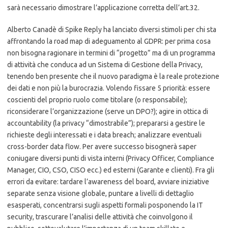
sarà necessario dimostrare l’applicazione corretta dell’art.32.
Alberto Canadè di Spike Reply ha lanciato diversi stimoli per chi sta
affrontando la road map di adeguamento al GDPR: per prima cosa
non bisogna ragionare in termini di “progetto” ma di un programma
di attività che conduca ad un Sistema di Gestione della Privacy,
tenendo ben presente che il nuovo paradigma è la reale protezione
dei dati e non più la burocrazia. Volendo fissare 5 priorità: essere
coscienti del proprio ruolo come titolare (o responsabile);
riconsiderare l’organizzazione (serve un DPO?); agire in ottica di
accountability (la privacy “dimostrabile”); prepararsi a gestire le
richieste degli interessati e i data breach; analizzare eventuali
cross-border data flow. Per avere successo bisognerà saper
coniugare diversi punti di vista interni (Privacy Officer, Compliance
Manager, CIO, CSO, CISO ecc.) ed esterni (Garante e clienti). Fra gli
errori da evitare: tardare l’awareness del board, avviare iniziative
separate senza visione globale, puntare a livelli di dettaglio
esasperati, concentrarsi sugli aspetti formali posponendo la IT
security, trascurare l’analisi delle attività che coinvolgono il