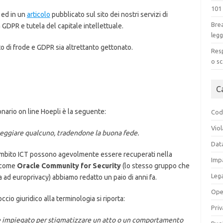
101
 ed in un
articolo
pubblicato sul sito dei nostri servizi di
Brea
a GDPR e tutela del capitale intellettuale.
legg
 di frode e GDPR sia altrettanto gettonato.
Resp
o sc
C
ionario on line Hoepli è la seguente:
Codi
Viol
nneggiare qualcuno, tradendone la buona fede.
Dat
in ambito ICT possono agevolmente essere recuperati nella
Impa
 come
Oracle Community for Security
(lo stesso gruppo che
Leg
a ad europrivacy) abbiamo redatto un paio di anni fa.
Ope
cio giuridico alla terminologia si riporta:
Priv
 impiegato per stigmatizzare un atto o un comportamento