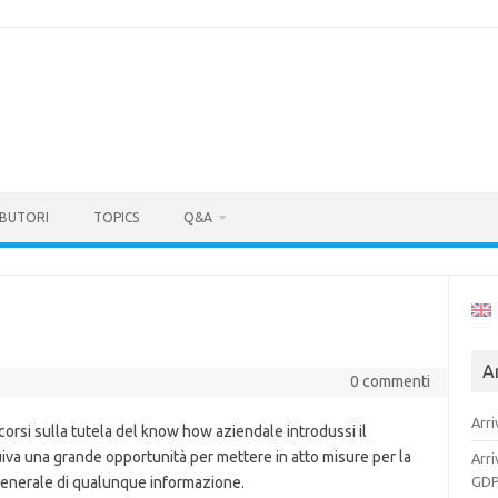
BUTORI
TOPICS
Q&A
Ar
0 commenti
Arri
 corsi sulla tutela del know how aziendale introdussi il
va una grande opportunità per mettere in atto misure per la
Arri
GDP
n generale di qualunque informazione.