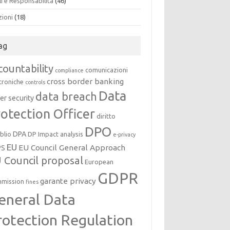
i e Responsabilità
(46)
zioni
(18)
ag
countability
comunicazioni
compliance
cross border banking
troniche
controls
Data
data breach
er security
otection Officer
diritto
DPO
DPA
oblio
DP Impact analysis
e-privacy
EU
EU Council General Approach
PS
 Council proposal
European
GDPR
garante privacy
mission
fines
eneral Data
rotection Regulation