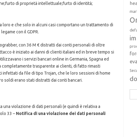
hea
ine;furto di proprietà intellettuale;furto di identità;
mar
Or
a loro e che solo in alcuni casi comportano un trattamento di
def
n legame con il GDPR.
im
rograbber, con 36 M € distratti dai conti personali di oltre
pro
acco è iniziato ai danni di clienti italiani ed in breve tempo si
fo
 utilizzavano i servizi bancari online in Germania, Spagna ed
eva
 completamente trasparente ai clienti, di fatto rimasti
Sec
i infettati da file di tipo Trojan, che le loro sessioni di home
d
soldi erano stati distratti dai conti bancari.
Rice
per:
una violazione di dati personali (e quindi è relativa a
colo 33 –
Notifica di una violazione dei dati personali