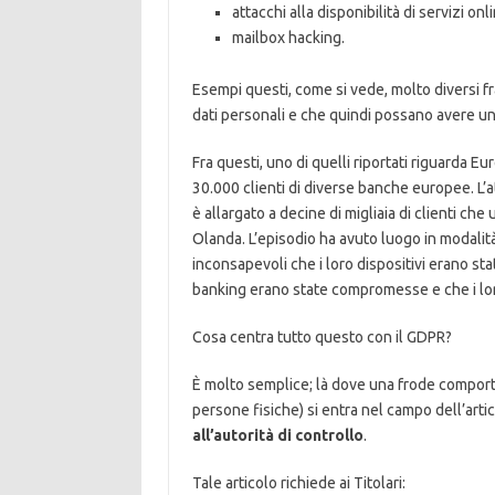
attacchi alla disponibilità di servizi onl
mailbox hacking.
Esempi questi, come si vede, molto diversi fr
dati personali e che quindi possano avere u
Fra questi, uno di quelli riportati riguarda Eu
30.000 clienti di diverse banche europee. L’att
è allargato a decine di migliaia di clienti che
Olanda. L’episodio ha avuto luogo in modalità
inconsapevoli che i loro dispositivi erano stat
banking erano state compromesse e che i loro 
Cosa centra tutto questo con il GDPR?
È molto semplice; là dove una frode comporta 
persone fisiche) si entra nel campo dell’arti
all’autorità di controllo
.
Tale articolo richiede ai Titolari: