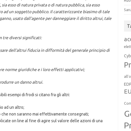
Ruol
, sia esso di natura privata o di natura pubblica, sia esso
San
 ad un soggetto pubblico. Il caratterizzante biasimo di tale
anno, usato dall’agente per danneggiare il diritto altrui, tale
T
 tre diversi significati:
ac
elet
 dell’altrui fiducia in difformità del generale principio di
Cyb
Pr
norme giuridiche e i loro effetti applicativi;
all'
odurre un danno altrui.
ED
EU
i esempi di frodi si citano fra gli altri:
Com
o ad un altro;
G
i o che non saranno mai effettivamente consegnati;
ate on line al fine di agire sul valore delle azioni di una
P