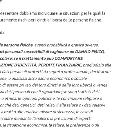
..
.
resentare dobbiamo individuare le situazioni per le quali la
ramente rischi per i diritti e libertà delle persone fisiche.
ita:
elle persone fisiche
, aventi probabilità e gravità diverse,
ti personali suscettibili di cagionare un DANNO FISICO,
colare: se il trattamento può COMPORTARE
ZIONE D’IDENTITÀ, PERDITE FINANZIARIE
, pregiudizio alla
i dati personali protetti da segreto professionale, decifratura
ne, o qualsiasi altro danno economico o sociale
o di essere privati dei loro diritti e delle loro libertà o venga
ui dati personali che li riguardano; se sono trattati dati
 o etnica, le opinioni politiche, le convinzioni religiose o
nché dati genetici, dati relativi alla salute o i dati relativi
a reati o alle relative misure di sicurezza; in caso di
icolare mediante l’analisi o la previsione di aspetti
 la situazione economica, la salute, le preferenze o gli