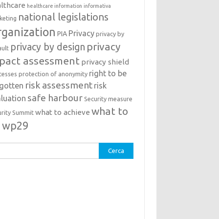
lthcare
healthcare information
informativa
national legislations
keting
ganization
Privacy
PIA
privacy by
privacy
privacy by design
ault
pact assessment
privacy shield
right to be
cesses
protection of anonymity
risk assessment
rgotten
risk
safe harbour
luation
Security measure
what to
what to achieve
urity Summit
o
wp29
rca