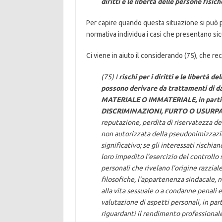
diritti e le libertà delle persone fisiche
Per capire quando questa situazione si può p
normativa individua i casi che presentano sicu
Ci viene in aiuto il considerando (75), che rec
(75) I
rischi per i diritti e le libertà d
possono derivare da trattamenti di da
MATERIALE O IMMATERIALE, in parti
DISCRIMINAZIONI, FURTO O USURPA
reputazione, perdita di riservatezza de
non autorizzata della pseudonimizzazio
significativo; se gli interessati rischian
loro impedito l’esercizio del controllo s
personali che rivelano l’origine razziale
filosofiche, l’appartenenza sindacale, no
alla vita sessuale o a condanne penali e 
valutazione di aspetti personali, in part
riguardanti il rendimento professionale,