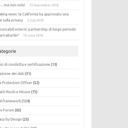
 … ma non solo!
13 September 2018
king news: la California ha approvato una
e sulla privacy
3 July 2018
onsabili esterni: partnership di lungo periodo
aricabarile?
19 June 2018
ategorie
ci di condotta e certificazione
(13)
azione dei dati
(31)
a Protection Officer
(52)
tti Rischi e Misure
(75)
al framework
(124)
n Forum
(65)
acy by Design
(25)