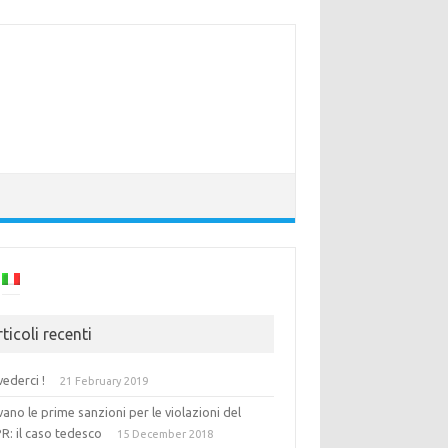
ticoli recenti
vederci !
21 February 2019
vano le prime sanzioni per le violazioni del
R: il caso tedesco
15 December 2018