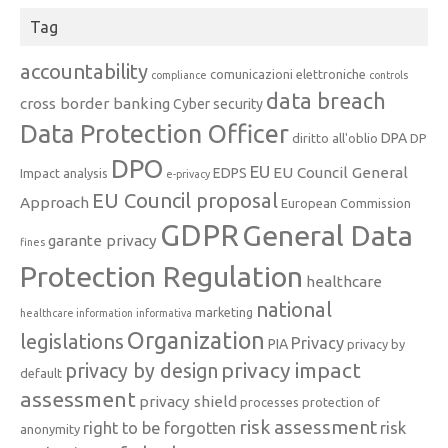
Tag
accountability
comunicazioni elettroniche
compliance
controls
data breach
cross border banking
Cyber security
Data Protection Officer
DPA
diritto all'oblio
DP
DPO
EU
EU Council General
EDPS
Impact analysis
e-privacy
EU Council proposal
Approach
European Commission
GDPR
General Data
garante privacy
fines
Protection Regulation
healthcare
national
marketing
healthcare information
informativa
Organization
legislations
Privacy
PIA
privacy by
privacy impact
privacy by design
default
assessment
privacy shield
processes
protection of
risk assessment
right to be forgotten
risk
anonymity