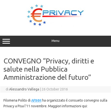
Vai
al
contenuto
Menu
CONVEGNO “Privacy, diritti e
salute nella Pubblica
Amministrazione del futuro”
di
Alessandro Vallega
|
26 October 2016
Filomena Polito di
APIHM
ha organizzato il consueto convegno sulla
Privacy a Pisa l’11 novembre. Maggiori informazioni qui: