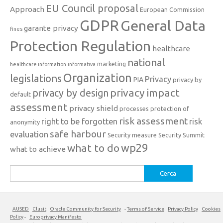
EU Council proposal
Approach
European Commission
GDPR
General Data
garante privacy
fines
Protection Regulation
healthcare
national
marketing
healthcare information
informativa
Organization
legislations
Privacy
PIA
privacy by
privacy impact
privacy by design
default
assessment
privacy shield
processes
protection of
risk assessment
right to be forgotten
risk
anonymity
safe harbour
evaluation
Security measure
Security Summit
what to do
wp29
what to achieve
Ricerca
per:
AUSED
Clusit
Oracle Community for Security
-
Terms of Service
Privacy Policy
Cookies
Policy
-
Europrivacy Manifesto