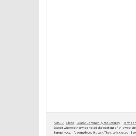
AUSED
Clusit
Oracle Community for Security
-
Terms of
Except where otherwise noted the content of this web site
Europrivacy.info completed its task. The site is closed - Euro