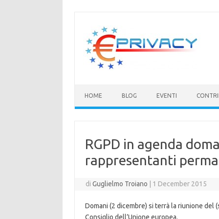
Vai
al
contenuto
HOME
BLOG
EVENTI
CONTRI
RGPD in agenda doman
rappresentanti perman
di
Guglielmo Troiano
|
1 December 2015
Domani (2 dicembre) si terrà la riunione del
Consiglio dell’Unione europea.