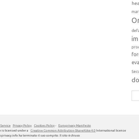
hea
mar
Or
def
im
pro
fo
eva
Sec
d
Rice
per:
 Service
Privacy Policy
Cookies Policy
-
Europrivacy Manifesto
 is licensed under a
Creative Common Attribution-ShareAlike 4.0
International license
privacy.info ha terminato il suo compito. Il sito è chiuso