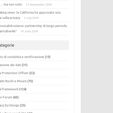
 … ma non solo!
13 September 2018
king news: la California ha approvato una
e sulla privacy
3 July 2018
onsabili esterni: partnership di lungo periodo
aricabarile?
19 June 2018
ategorie
ci di condotta e certificazione
(13)
azione dei dati
(31)
a Protection Officer
(52)
tti Rischi e Misure
(75)
al framework
(124)
n Forum
(65)
acy by Design
(25)