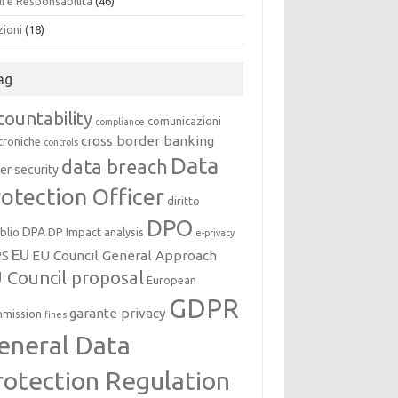
i e Responsabilità
(46)
zioni
(18)
ag
countability
comunicazioni
compliance
cross border banking
troniche
controls
Data
data breach
er security
otection Officer
diritto
DPO
DPA
oblio
DP Impact analysis
e-privacy
EU
EU Council General Approach
PS
 Council proposal
European
GDPR
garante privacy
mission
fines
eneral Data
rotection Regulation