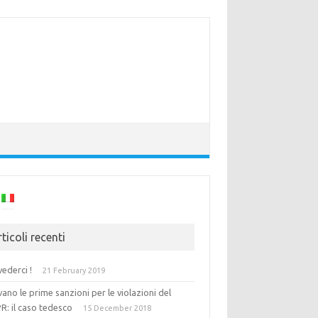
ticoli recenti
vederci !
21 February 2019
vano le prime sanzioni per le violazioni del
R: il caso tedesco
15 December 2018