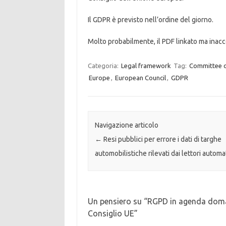
Il GDPR è previsto nell’ordine del giorno.
Molto probabilmente, il PDF linkato ma inacc
Categoria:
Legal framework
Tag:
Committee o
Europe
,
European Council
,
GDPR
Navigazione articolo
←
Resi pubblici per errore i dati di targhe
automobilistiche rilevati dai lettori automat
Un pensiero su “
RGPD in agenda doman
Consiglio UE
”