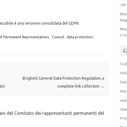
101
Brea
legg
essibile è una versione consolidata del GDPR.
Resp
o sc
f Permanent Representatives
,
Council
,
data protection
,
C
Codi
Viol
(English) General Data Protection Regulation, a
Dat
ici
complete link collection
→
Impa
Leg
Ope
i del Comitato dei rappresentanti permanenti del
Priv