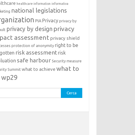
lthcare
healthcare information
informativa
national legislations
keting
ganization
Privacy
PIA
privacy by
privacy
privacy by design
ault
pact assessment
privacy shield
right to be
cesses
protection of anonymity
risk assessment
rgotten
risk
safe harbour
luation
Security measure
what to
what to achieve
urity Summit
o
wp29
rca