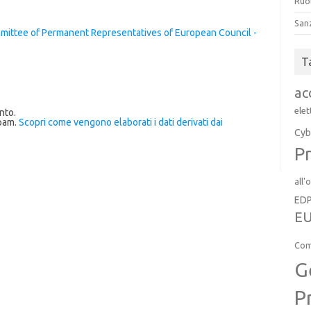
Ruol
San
ittee of Permanent Representatives of European Council -
T
ac
elet
nto.
spam.
Scopri come vengono elaborati i dati derivati dai
Cyb
Pr
all'
ED
EU
Com
G
P