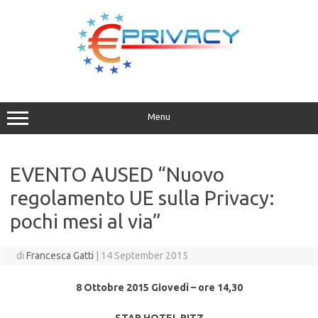
Vai
al
contenuto
Menu
EVENTO AUSED “Nuovo
regolamento UE sulla Privacy:
pochi mesi al via”
di
Francesca Gatti
|
14 September 2015
8 Ottobre 2015 Giovedì – ore 14,30