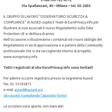
STAR HOTEL RITZ
Via Spallanzani, 40 – Milano – tel. 02-2055
IL GRUPPO DI LAVORO “OSSERVATORIO SICUREZZA &
COMPLIANCE” di AUSED ospita il Team di EuroPrivacy.info per
illustrare ai suoi associati il nuovo Regolamento sulla Data
Protection UE in dirittura di arrivo.
Nell’occasione si illustreranno i contenuti ed i nuovi obblighi del
Regolamento in via di approvazione e si parlerà della Community
professionale che si sta raccogliendo intorno al progetto
www.europrivacy.info
Tutti i registrati al sito EuroPrivacy.info sono invitati!
Per aderire occorre registrarsi presso la Segreteria Aused:
Fax. 02-55185875
e-mail:
aused@aused.org
sito aused: (compilando l’apposito forms)
Le iscrizioni sono aperte, non mancate!