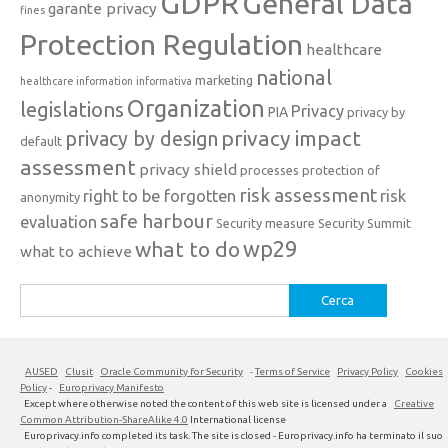
GDPR
General Data
garante privacy
fines
Protection Regulation
healthcare
national
marketing
healthcare information
informativa
Organization
legislations
Privacy
PIA
privacy by
privacy impact
privacy by design
default
assessment
privacy shield
processes
protection of
risk assessment
right to be forgotten
risk
anonymity
safe harbour
evaluation
Security measure
Security Summit
what to do
wp29
what to achieve
Ricerca
per:
AUSED
Clusit
Oracle Community for Security
-
Terms of Service
Privacy Policy
Cookies
Policy
-
Europrivacy Manifesto
Except where otherwise noted the content of this web site is licensed under a
Creative
Common Attribution-ShareAlike 4.0
International license
Europrivacy.info completed its task. The site is closed - Europrivacy.info ha terminato il suo