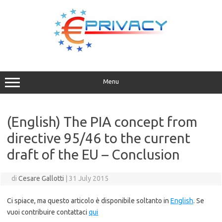
Vai
al
contenuto
Menu
(English) The PIA concept from
directive 95/46 to the current
draft of the EU – Conclusion
di
Cesare Gallotti
|
31 July 2015
Ci spiace, ma questo articolo è disponibile soltanto in
English
. Se
vuoi contribuire contattaci
qui