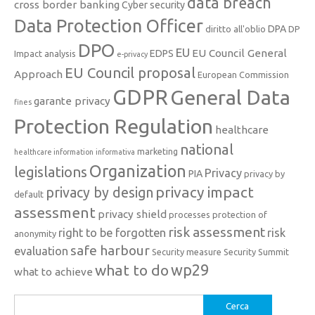
data breach
cross border banking
Cyber security
Data Protection Officer
DPA
diritto all'oblio
DP
DPO
EU
EU Council General
EDPS
Impact analysis
e-privacy
EU Council proposal
Approach
European Commission
GDPR
General Data
garante privacy
fines
Protection Regulation
healthcare
national
marketing
healthcare information
informativa
Organization
legislations
Privacy
PIA
privacy by
privacy impact
privacy by design
default
assessment
privacy shield
processes
protection of
risk assessment
right to be forgotten
risk
anonymity
safe harbour
evaluation
Security measure
Security Summit
what to do
wp29
what to achieve
Ricerca