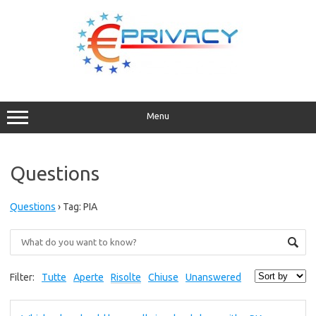
Vai
al
contenuto
Menu
Questions
Questions
›
Tag: PIA
Filter:
Tutte
Aperte
Risolte
Chiuse
Unanswered