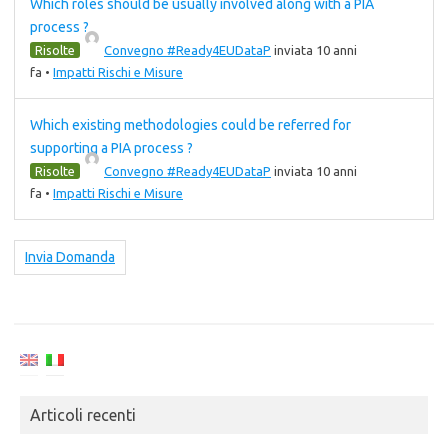
Which roles should be usually involved along with a PIA
process ?
Risolte
Convegno #Ready4EUDataP
inviata 10 anni
fa
•
Impatti Rischi e Misure
Which existing methodologies could be referred for
supporting a PIA process ?
Risolte
Convegno #Ready4EUDataP
inviata 10 anni
fa
•
Impatti Rischi e Misure
Invia Domanda
Articoli recenti