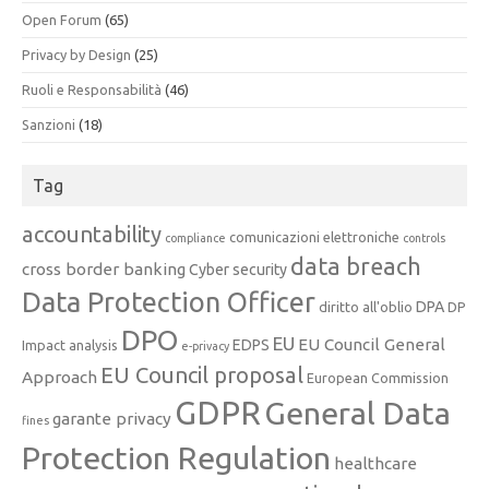
Open Forum
(65)
Privacy by Design
(25)
Ruoli e Responsabilità
(46)
Sanzioni
(18)
Tag
accountability
comunicazioni elettroniche
compliance
controls
data breach
cross border banking
Cyber security
Data Protection Officer
DPA
diritto all'oblio
DP
DPO
EU
EU Council General
EDPS
Impact analysis
e-privacy
EU Council proposal
Approach
European Commission
GDPR
General Data
garante privacy
fines
Protection Regulation
healthcare